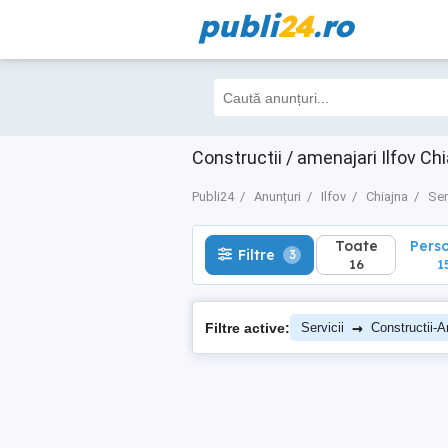
publi
24
.ro
Toate
Perso
Filtre
3
16
15
Constructii / amenajari Ilfov Ch
Publi24
Anunțuri
Ilfov
Chiajna
Ser
Toate
Pers
Filtre
3
16
1
→
Filtre active:
Servicii
Constructii-A