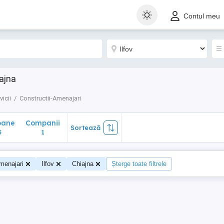
ane
Companii
Sortează
Contul meu
1
iajna
vicii
Constructii-Amenajari
oane
Companii
Sortează
5
1
menajari
Ilfov
Chiajna
Șterge toate filtrele