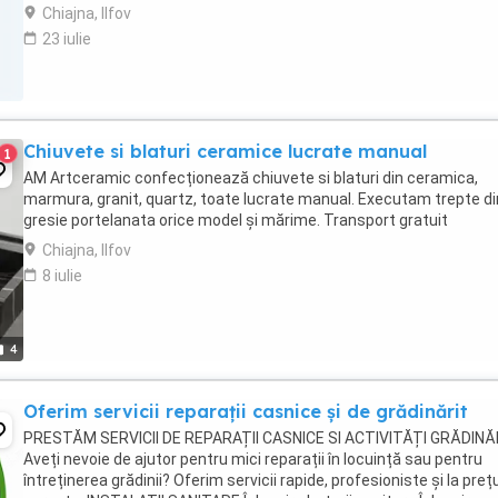
serios ...
Chiajna, Ilfov
23 iulie
Chiuvete si blaturi ceramice lucrate manual
1
AM Artceramic confecționează chiuvete si blaturi din ceramica,
marmura, granit, quartz, toate lucrate manual. Executam trepte di
gresie portelanata orice model și mărime. Transport gratuit
Chiajna, Ilfov
8 iulie
4
Oferim servicii reparații casnice și de grădinărit
PRESTĂM SERVICII DE REPARAȚII CASNICE SI ACTIVITĂȚI GRĂDINĂR
Aveți nevoie de ajutor pentru mici reparații în locuință sau pentru
întreținerea grădinii? Oferim servicii rapide, profesioniste și la prețu