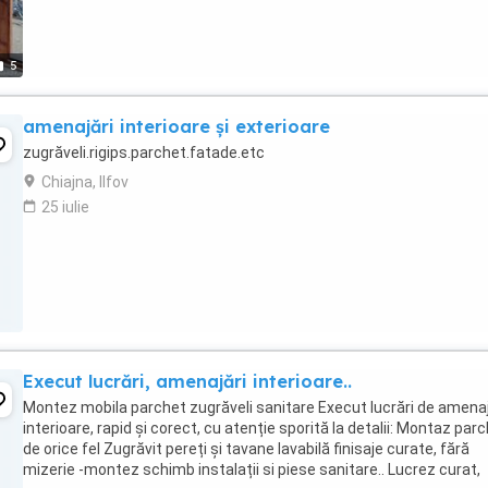
5
amenajări interioare și exterioare
zugrăveli.rigips.parchet.fatade.etc
Chiajna, Ilfov
25 iulie
Execut lucrări, amenajări interioare..
Montez mobila parchet zugrăveli sanitare Execut lucrări de amenaj
interioare, rapid și corect, cu atenție sporită la detalii: Montaz par
de orice fel Zugrăvit pereți și tavane lavabilă finisaje curate, fără
mizerie -montez schimb instalații si piese sanitare.. Lucrez curat,