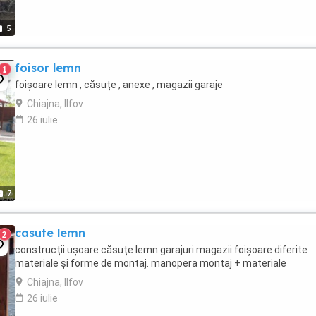
5
foisor lemn
1
foișoare lemn , căsuțe , anexe , magazii garaje
Chiajna, Ilfov
26 iulie
7
casute lemn
2
construcții ușoare căsuțe lemn garajuri magazii foișoare diferite
materiale și forme de montaj. manopera montaj + materiale
Chiajna, Ilfov
26 iulie