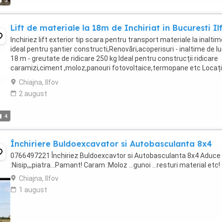
5
Lift de materiale la 18m de Inchiriat in Bucuresti Il
Inchiriez lift exterior tip scara pentru transport materiale la inaltim
ideal pentru șantier constructi,Renovări,acoperisuri - inaltime de l
18 m - greutate de ridicare 250 kg Ideal pentru construcții ridicare
caramizi,ciment ,moloz,panouri fotovoltaice,termopane etc Locaț
Pipera,disponibil ...
Chiajna, Ilfov
2 august
4
Închiriere Buldoexcavator si Autobasculanta 8x4
0766497221 Închiriez Buldoexcavtor si Autobasculanta 8x4 Aduce
:Nisip,,,piatra...Pamant! Caram :Moloz ...gunoi ...resturi material etc!
Chiajna, Ilfov
1 august