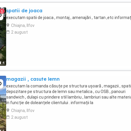
spatii de joaca
1
executam spatii de joaca , montaj , amenajări , tartan ,etc informați
Chiajna, Ilfov
2 august
4
magazii , casute lemn
executam la comanda căsuțe pe structura ușoară , magazii , spati
depozitare pe structura de lemn sau metalica , cu OSB , panouri
sandwich , dulapi cu prindere stil lambriu , lambriuri sau alte materi
în funcție de doleanțele clientului . informații la
Chiajna, Ilfov
2 august