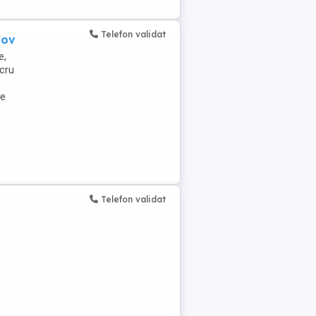
Telefon validat
fov
e,
ucru
ie
Telefon validat