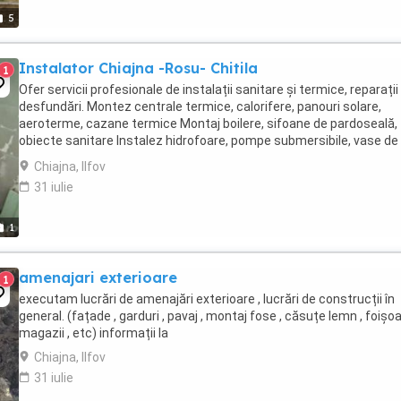
5
Instalator Chiajna -Rosu- Chitila
1
Ofer servicii profesionale de instalații sanitare și termice, reparații 
desfundări. Montez centrale termice, calorifere, panouri solare,
aeroterme, cazane termice Montaj boilere, sifoane de pardoseală,
obiecte sanitare Instalez hidrofoare, pompe submersibile, vase de
expansiune Racordare ...
Chiajna, Ilfov
31 iulie
1
amenajari exterioare
1
executam lucrări de amenajări exterioare , lucrări de construcții în
general. (fațade , garduri , pavaj , montaj fose , căsuțe lemn , foișoa
magazii , etc) informații la
Chiajna, Ilfov
31 iulie