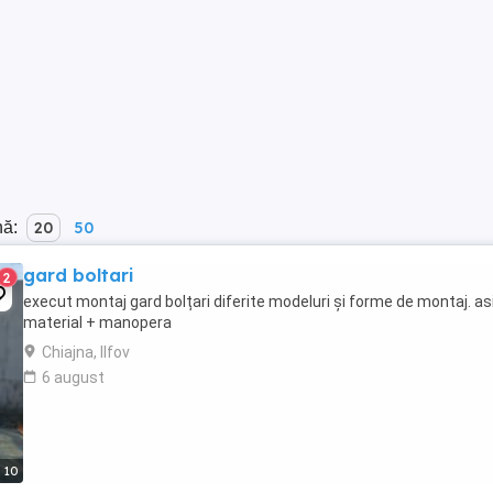
nă:
20
50
gard boltari
2
execut montaj gard bolțari diferite modeluri și forme de montaj. as
material + manopera
Chiajna, Ilfov
6 august
10