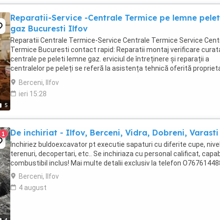
Reparatii-Service -Centrale Termice pe lemne pelet
gaz Bucuresti Ilfov
Reparatii Centrale Termice-Service Centrale Termice Service Cent
Termice Bucuresti contact rapid: Reparatii montaj verificare curat
centrale pe peleti lemne gaz. erviciul de întreținere și reparații a
centralelor pe peleți se referă la asistența tehnică oferită proprieta
de centrale termice ...
Berceni, Ilfov
ieri 15:28
5
De inchiriat - Ilfov, Berceni, Vidra, Dobreni, Varasti
1
Inchiriez buldoexcavator pt executie sapaturi cu diferite cupe, nivel
terenuri, decopertari, etc.. Se inchiriaza cu personal calificat, capabi
combustibil inclus! Mai multe detalii exclusiv la telefon O76761448
Berceni, Ilfov
4 august