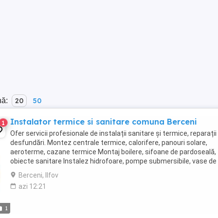
nă:
20
50
Instalator termice si sanitare comuna Berceni
1
Ofer servicii profesionale de instalații sanitare și termice, reparații 
desfundări. Montez centrale termice, calorifere, panouri solare,
aeroterme, cazane termice Montaj boilere, sifoane de pardoseală,
obiecte sanitare Instalez hidrofoare, pompe submersibile, vase de
expansiune Racordare ...
Berceni, Ilfov
azi 12:21
1