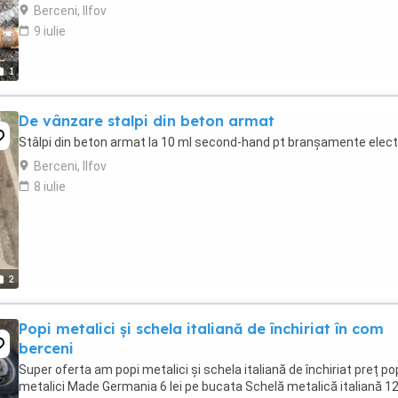
etc Daca aveți probleme ...
Berceni, Ilfov
9 iulie
1
De vânzare stalpi din beton armat
Stâlpi din beton armat la 10 ml second-hand pt branșamente elect
Berceni, Ilfov
8 iulie
2
Popi metalici și schela italiană de închiriat în com
berceni
Super oferta am popi metalici și schela italiană de închiriat preț po
metalici Made Germania 6 lei pe bucata Schelă metalică italiană 12 