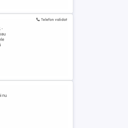
Telefon validat
 -
 sau
ele
ă
i nu