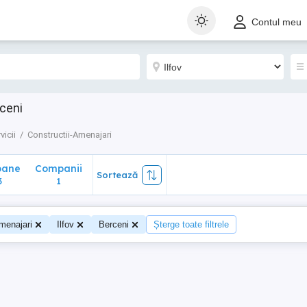
ane
Companii
Sortează
Contul meu
1
rceni
vicii
Constructii-Amenajari
oane
Companii
Sortează
3
1
menajari
Ilfov
Berceni
Șterge toate filtrele