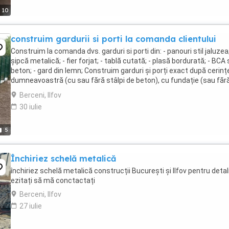
10
construim gardurii si porti la comanda clientului
Construim la comanda dvs. garduri si porti din: - panouri stil jaluzea;
șipcă metalică; - fier forjat; - tablă cutată; - plasă bordurată; - BCA
beton; - gard din lemn; Construim garduri și porți exact după cerinț
dumneavoastră (cu sau fără stâlpi de beton), cu fundație (sau făr
fundație la ...
Berceni, Ilfov
30 iulie
5
Închiriez schelă metalică
închiriez schelă metalică construcții București și Ilfov pentru detali
ezitați să mă conctactați
Berceni, Ilfov
27 iulie