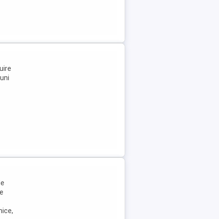
uire
luni
de
de
mice,