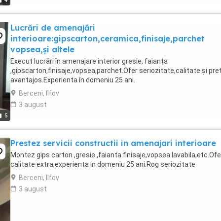
4
Lucrări de amenajări
interioare:gipscarton,ceramica,finisaje,parchet
vopsea,și altele
Execut lucrări în amenajare interior gresie, faianța
,gipscarton,finisaje,vopsea,parchet.Ofer seriozitate,calitate și pre
avantajos.Experienta în domeniu 25 ani.
Berceni, Ilfov
3 august
5
Prestez servicii constructii in amenajari interioare
Montez gips carton ,gresie ,faianta finisaje,vopsea lavabila,etc.Ofe
calitate extra;experienta in domeniu 25 ani.Rog seriozitate
Berceni, Ilfov
3 august