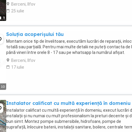
Echipa tanara si dinamica; - Echipamente ...
Berceni, Ilfov
25 iulie
9
Soluția acoperișului tău
Montam orice tip de învelitoare, executăm lucrări de reparații, inloc
totală sau parțială. Pentru mai multe detalii ne puteți contacta de 
până vineri între orele 8 - 17 sau pe whatsapp la numărul afișat.
Berceni, Ilfov
17 iulie
10
Instalator calificat cu multă experiență în domeniu
Instalator calificat cu multă experiență în domeniu, execut lucrări 
instalații și nu numai cu mult profesionalism la preturi decente și 
bun simt. Montez pompe submersibile, hidrofoare, pompe de
suprafață, înlocuire baterii, instalații sanitare, boilere, centrale ter