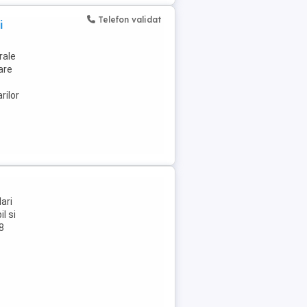
Telefon validat
i
rale
are
rilor
ari
l si
8