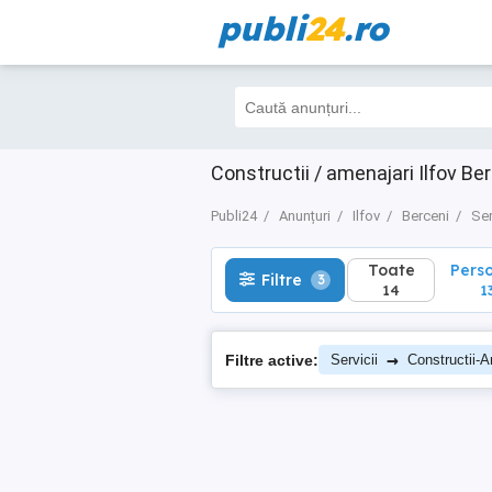
publi
24
.ro
Toate
Perso
Filtre
3
14
13
Constructii / amenajari Ilfov Be
Publi24
Anunțuri
Ilfov
Berceni
Ser
Toate
Pers
Filtre
3
14
1
→
Filtre active:
Servicii
Constructii-A