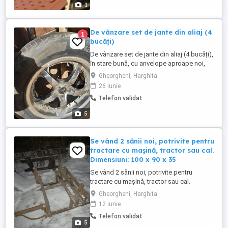
infiltrați acoperisuri Vopsiri acoperisuri ...
1
De vânzare set de jante din aliaj (4
1
bucăți)
De vânzare set de jante din aliaj (4 bucăți),
în stare bună, cu anvelope aproape noi,
pentru Suzuki Vitara. Pentru detalii sunați
Gheorgheni, Harghita
la telefon. preț 1280 Ron.
26 iunie
Telefon validat
5
Se vând 2 sănii noi, potrivite pentru
tractare cu mașină, tractor sau cal.
Dimensiuni: 100 x 90 x 35
Se vând 2 sănii noi, potrivite pentru
tractare cu mașină, tractor sau cal.
Dimensiuni: 100 x 90 x 35 cm. Preț: 1200
Gheorgheni, Harghita
RON. Pentru detalii sunați la .
12 iunie
Telefon validat
5