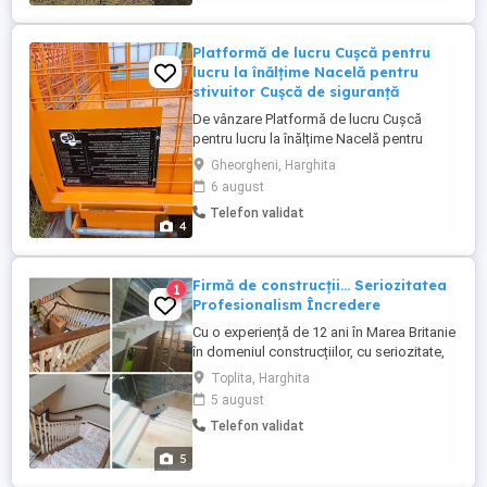
Platformă de lucru Cușcă pentru
lucru la înălțime Nacelă pentru
stivuitor Cușcă de siguranță
De vânzare Platformă de lucru Cușcă
pentru lucru la înălțime Nacelă pentru
stivuitor Cușcă de siguranță în stare foarte
Gheorgheni, Harghita
bună. Pentru detalii sunați la telefon.
6 august
Telefon validat
4
Firmă de construcții... Seriozitatea
1
Profesionalism Încredere
Cu o experiență de 12 ani în Marea Britanie
în domeniul construcțiilor, cu seriozitate,
profesionalism și încredere Hadarean
Toplita, Harghita
Family SRL execută: Lucrări de construcții
5 august
a clădirilor rezidențiale și nerezidentiale
Telefon validat
Lucrări de demolare a construcțiilor
Lucrări de instalații electrice Lucrări de
5
tâmplărie ...