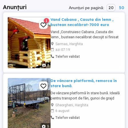
Anunțuri
20
50
Anunțuri pe pagină:
Vand Cabana , Casuta din lemn ,
1
bustean necalibrat-7000 euro
Vand ,Construiesc Cabana ,Casuta din
lemn , bustean necalibrat decojit si finisat
prin slefuire. 6m x 4m. Constructia este la
Sarmas, Harghita
Rosu in suprafata de 24mp construiti. Se
azi 07:19
poate monta oriunde in țară. Montajul
Telefon validat
inclus in pret! Pret 7000 euro
2
De vânzare platformă, remorca în
stare bună.
De vânzare platformă în stare bună. Ideală
pentru transport de fân, gunoi de grajd
sau nisip. Dimensiuni: 215 x 470 cm.
Gheorgheni, Harghita
Capacitate: încap aproximativ 10 baloți
6 august
rotunzi. Pentru detalii sunați la . Accept și
Telefon validat
schimb cu lemne, despicator de lemne
sau tocător de coceni de porumb.
5