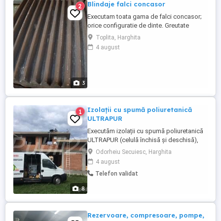
Blindaje falci concasor
2
Executam toata gama de falci concasor;
orice configuratie de dinte. Greutate
maxima 2500 kg. Va putem ajuta chiar
Toplita, Harghita
daca nu cunoasteti modelul de concasor.
4 august
Pentru mai multe infomatii sunati la nr.:
0738034000 sau email:
3
Izolații cu spumă poliuretanică
1
ULTRAPUR
Executăm izolații cu spumă poliuretanică
ULTRAPUR (celulă închisă și deschisă),
pentru construcții noi, cât și pentru
Odorheiu Secuiesc, Harghita
reabilitarea celor vechi! Cea mai bună
4 august
tehnologie de izolație la momentul actual!
Telefon validat
Izolare excelentă, termen scurt de
execuție, experiență, profesionalism,
8
garanție și o economie de energie ...
Rezervoare, compresoare, pompe,