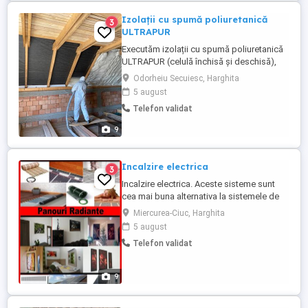
Izolații cu spumă poliuretanică
3
ULTRAPUR
Executăm izolații cu spumă poliuretanică
ULTRAPUR (celulă închisă și deschisă),
pentru construcții noi, cât și pentru
Odorheiu Secuiesc, Harghita
reabilitarea celor vechi! Cea mai bună
5 august
tehnologie de izolație la momentul actual!
Telefon validat
Izolare excelentă, termen scurt de
execuție, experiență, profesionalism,
9
garanție și o economie de energie ...
Incalzire electrica
3
Incalzire electrica. Aceste sisteme sunt
cea mai buna alternativa la sistemele de
incalzire clasica: centrale pe gaz si
Miercurea-Ciuc, Harghita
centrale pe lemn. Avand in vedere ca
5 august
pretul gazului creste in fiecare an, si
Telefon validat
produsele sunt in ce in ce mai scumpe,
alternativa electrica este ceea mai buna
alegere pentru o incalzire ...
9