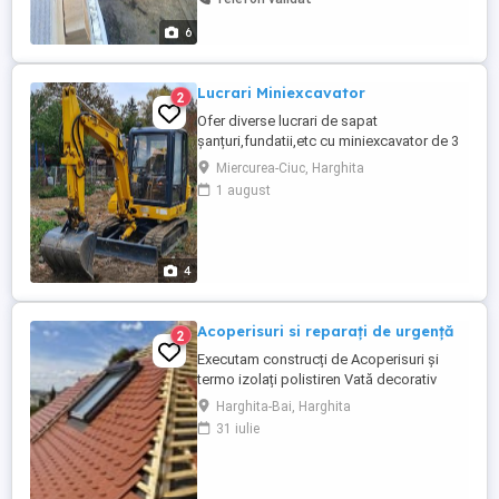
6
Lucrari Miniexcavator
2
Ofer diverse lucrari de sapat
șanțuri,fundatii,etc cu miniexcavator de 3
tone...110ron h,mai detin si o basculabila
Miercurea-Ciuc, Harghita
de 3,5 tone pentru diferite transporturi...
1 august
Munkalatokat valalok egy 3 tonnas mini
kotrogepel..110 ron h es szalitast is
valalok egy 3,5 tonnas bilencsel.
4
Acoperisuri si reparați de urgență
2
Executam construcți de Acoperisuri și
termo izolați polistiren Vată decorativ
.Tencuieli Lavabile.etc... Sisteme
Harghita-Bai, Harghita
complete dulgherie Mansardari Terase
31 iulie
foișoare Asteria ale Montaj invelitoare
Țigla Metalica Țigla ceramica Sisteme
pluviale jgheaburi burlane Remedieri