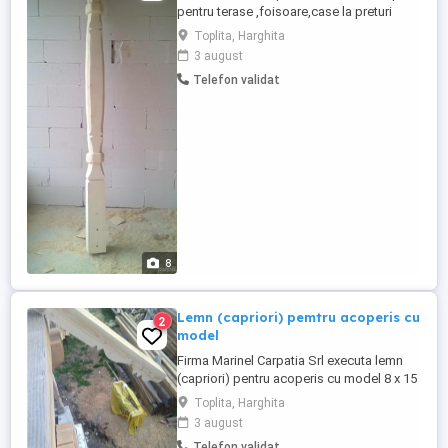
pentru terase ,foisoare,case la preturi
accesibile grosime material 15 x 15, 10 x
Toplita, Harghita
10 cm,material rindelui si slefuit pret 150
3 august
Ron bucata de 2 m de 15 x 15 ,tel .
Telefon validat
8
Lemn (capriori) pemtru acoperis cu
2
model
Firma Marinel Carpatia Srl executa lemn
(capriori) pentru acoperis cu model 8 x 15
lungime 4 m rindeluit si slefuit la preturi
Toplita, Harghita
accesibile 160 Ron bucata tel .
3 august
Telefon validat