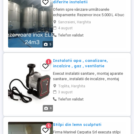
diferite instalatii
Oferim spre vânzare următoarele
echipamente: Rezervor inox 5.000 L 4 buc
4.500 eur buc Rezervor inox 18.000 L 6.000
Sancraieni, Harghita
eur Rezervoare PP 17.000L 6 buc 400 eur
4 august
buc Rezervoare PP 20.000L 9 buc 500 eur
Telefon validat
buc Rezervoare otel 10.000L 6 buc 2.000
eur buc Rezervoare otel 6.000L 4 buc
5
1.500 eur ...
Instalatii apa , canalizare,
1
incalzire , gaz , ventilatie
Execut instalatii sanitare , montaj aparate
sanitare , instalatii de incalzire , montaj
centrale termice, , instalatii gaz complete ,
Toplita, Harghita
ventilatie . Precum si reparatii modificari la
3 august
instalatii vechi.
Telefon validat
9
Stilpi din lemn sculptati
5
Firma Marinel Carpatia Srl executa stilpi