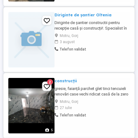
Diriginte de șantier Oltenia
Diriginte de șantier constructii pentru
recepție casă și construcții!. Specialist în
construcții, drumuri sau poduri pentru
Motru, Gorj
recepțiee, șef de șantier, specialist
3 august
calitate, Manager de proiect. Telefon:
Telefon validat
construcții
2
gresie, faianță parchet glet tinci tencuieli
renovări case vechi ridicat casă de la zero
la cheie!
Motru, Gorj
27 iulie
Telefon validat
5