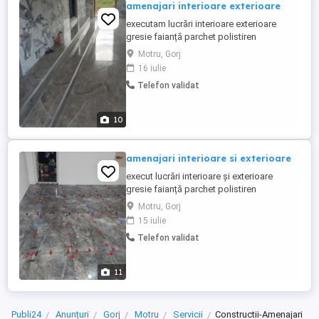
amenajari interioare exterioare
executam lucrări interioare exterioare
gresie faianță parchet polistiren
decorativa rigips (etc)
Motru, Gorj
16 iulie
Telefon validat
10
amenajari interioare si exterioare
execut lucrări interioare și exterioare
gresie faianță parchet polistiren
decorativa zugrăveli rigips garduri
Motru, Gorj
acoperișuri (etc) telefon cristi
15 iulie
Telefon validat
11
Publi24
Anunțuri
Gorj
Motru
Servicii
Constructii-Amenajari