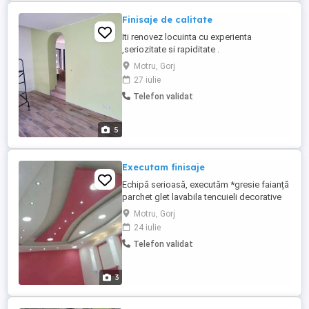
Finisaje de calitate
Iti renovez locuinta cu experienta
,seriozitate si rapiditate .
Motru, Gorj
27 iulie
Telefon validat
5
Executam finisaje
Echipă serioasă, executăm *gresie faianță
parchet glet lavabila tencuieli decorative
vopsea San Marco tavane false pereți
Motru, Gorj
despărțitori sape izolații interioare și
24 iulie
exterioare sanitare instalații electrice etc...
Telefon validat
Marian
3