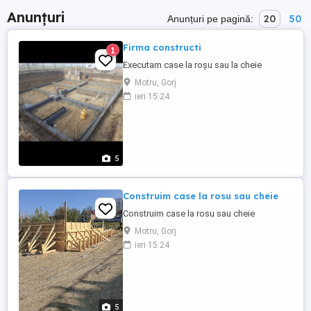
Anunțuri
20
50
Anunțuri pe pagină:
Firma constructi
1
Executam case la roșu sau la cheie
Motru, Gorj
ieri 15:24
5
Construim case la rosu sau cheie
Construim case la rosu sau cheie
Motru, Gorj
ieri 15:24
5