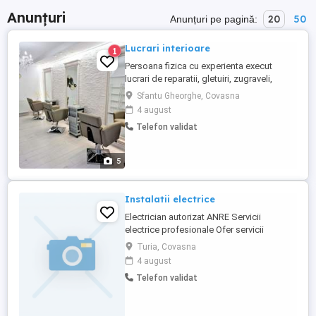
Anunțuri
20
50
Anunțuri pe pagină:
Lucrari interioare
1
Persoana fizica cu experienta execut
lucrari de reparatii, gletuiri, zugraveli,
tapet, curat si la preturi decente.
Sfantu Gheorghe, Covasna
4 august
Telefon validat
5
Instalatii electrice
Electrician autorizat ANRE Servicii
electrice profesionale Ofer servicii
complete de instalații electrice pentru
Turia, Covasna
persoane fizice și juridice. Servicii oferite:
4 august
* Instalații electrice pentru case și
Telefon validat
apartamente noi * Renovări și modernizări
instalații electrice * Înlocuire tablouri
electrice * Montaj ...