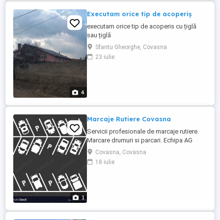
Executam orice tip de acoperiș
executam orice tip de acoperis cu țiglă
sau țiglă
metalica,mansarde,terase,sisteme
Sfantu Gheorghe, Covasna
pluviale,casa la roșu,izolație
23 iulie
termică,pavele,renovări casa apartament,
reparații acoperiș etc
4
Marcaje Rutiere Covasna
Servicii profesionale de marcaje rutiere.
Marcare drumuri si parcari. Echipa AG
MARCAJE intelege ca drumurile si
Covasna, Covasna
parcarile necesita intretinere si atentie
18 iulie
periodica, astfel va oferim servicii
profesionale si rentabile care sa raspunda
cerintelor dumneavoastra. Serviciile
noastre includ: - marcarea ...
1