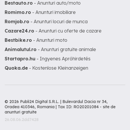
Bestauto.ro
- Anunturi auto/moto
Romimo.ro
- Anunturi imobiliare
Romjob.ro
- Anunturi locuri de munca
Cazare24.ro
- Anunturi cu oferte de cazare
Bestbike.ro
- Anunturi moto
Animalutul.ro
- Anunturi gratuite animale
Startapro.hu
- Ingyenes Apróhirdetés
Quoka.de
- Kostenlose Kleinanzeigen
© 2026 Publi24 Digital S.R.L. | Bulevardul Dacia nr 34,
Oradea 410346, Romania | Tax ID: RO20201084 -
site de
anunturi gratuite
26.08.06.2dd7428