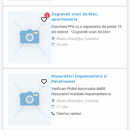
Zugraveli scari de bloc,
1
apartamente
Descriere PFA cu o experienta de peste 15
ani execut : •Zugraveli scari de bloc
•Zugraveli interioare : - curatare pereti -
Sfantu Gheorghe, Covasna
amorsare pereti - aplicare 2 -3 straturi glet
30 iulie
(incarcare/ finisare) - aplicare coltare -
slefuire - amorsare - aplicare vopsea
lavabila 2 straturi - vopsitorie ( plinta /
panouri ...
Maauratori Impamantare si
Paratrasnet
Verificari PRAM Autorizatie ANRE
Masuratori Instalatii impamantare si
Paratrasnet Executam servicii de
Sfantu Gheorghe, Covasna
masuratori si varificari periodice pentru
27 iulie
instalatii electrice. Masurarea rezistentei
Telefon validat
de dispersie a prizei de pamant
(impamantare) Verificerea instalatiei de
paratrasnet si continuitatea centurii ...