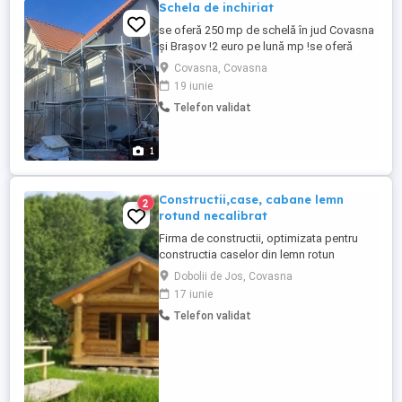
Schela de inchiriat
se oferă 250 mp de schelă în jud Covasna
și Brașov !2 euro pe lună mp !se oferă
transport și montaj la cerere!
Covasna, Covasna
19 iunie
Telefon validat
1
Constructii,case, cabane lemn
2
rotund necalibrat
Firma de constructii, optimizata pentru
constructia caselor din lemn rotun
necalibrat (Busteni de rasinoase).
Dobolii de Jos, Covasna
Contractam lucrari pentru anul 2026.
17 iunie
Pentru mai lulte informatii telefon si
Telefon validat
watsapp