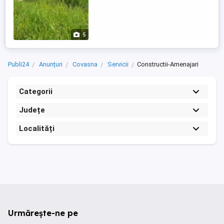
5
Publi24
Anunțuri
Covasna
Servicii
Constructii-Amenajari
Categorii
Județe
Localități
Urmărește-ne pe