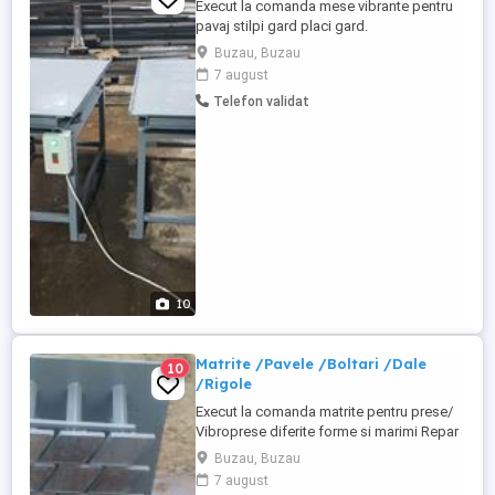
Execut la comanda mese vibrante pentru
pavaj stilpi gard placi gard.
Buzau, Buzau
7 august
Telefon validat
10
Matrite /Pavele /Boltari /Dale
10
/Rigole
Execut la comanda matrite pentru prese/
Vibroprese diferite forme si marimi Repar
sau modific toate tipurile de vibroprese
Buzau, Buzau
atit electric si mecanic. Mai multe detalii la
7 august
tel