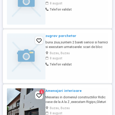
usi,izolare
8 august
polisteren,decorativa,tinci,tencuieli,etc
Telefon validat
Disponibilitate imediat.Oferim si cerem
seriozitate
zugrav parchetar
buna ziua,suntem 2 baieti seriosi si harnici
si executam urmatoarele: scari de bloc
birouri apartamente igienizari zugraveli
Buzau, Buzau
placari rigips parchet placari poliestern
8 august
decorativa
Telefon validat
Amenajari interioare
1
Meserias in domeniul constructiilor Ridic
case de la A la Z ,executam Rigips,Gleturi
,tencuieli Fatade ,placari polister,gresie
Buzau, Buzau
Faianta ,Parchet ,Decorative etc Pentru
8 august