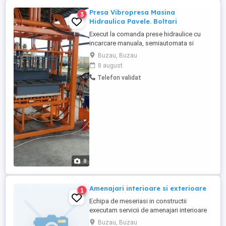
Presa Vibropresa Masina
3
Hidraulica Pavele. Boltari
Execut la comanda prese hidraulice cu
incarcare manuala, semiautomata si
automata pentru pavaj ; boltari ; borduri ;
Buzau, Buzau
rigole; dale; capace rigole. Presele asigura
8 august
o buna vibrare cu doua motoare si o
Telefon validat
presare de 24 t f grup hidraulic silentios
manevrare usoara. Garantie 12 luni, retete
beton, ...
8
Amenajari interioare si exterioare
1
Echipa de meseriasi in constructii
executam servicii de amenajari interioare
complete,rigips,parchet,zugraveli,montat
Buzau, Buzau