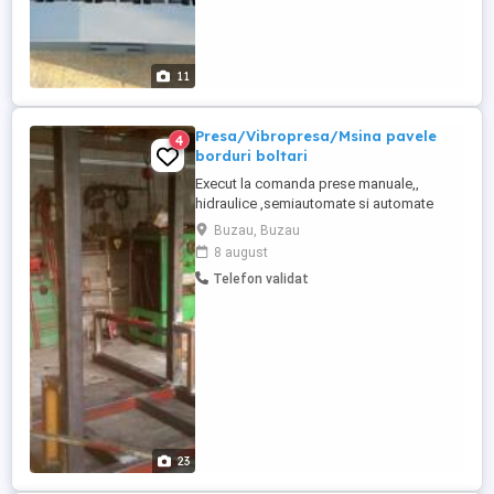
11
Presa/Vibropresa/Msina pavele
4
borduri boltari
Execut la comanda prese manuale,,
hidraulice ,semiautomate si automate
matritele sunt interschimbabile si diferite
Buzau, Buzau
forme la cererea clientului Masina poate fi
8 august
alimentata la 380 v sau 220 v vibrare
Telefon validat
energica cu doua motoare si presare cu
24 t f Malaxsoare diferite capacitati 200
l,,400 l..600 l alimentare ...
23