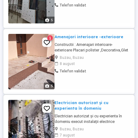
preturi si detalii contactati-ma
Telefon validat
5
Amenajari interioare -exterioare
1
Constructii : Amenajari interioare-
exterioare Placari polister ,Decorativa,Glet
,Gresie Faianta,Parchet Tencuiala manuala
Buzau, Buzau
Case la rosu si tot ce include domeniul
8 august
constructiilor Ptr delatii:
Telefon validat
5
Electrician autorizat și cu
experienta în domeniu
Electrician autorizat și cu experienta în
domeniu execut instalații electrice
civile(case, apartamente) și industriale
Buzau, Buzau
conform proiectului Înlocuirea tabloului
7 august