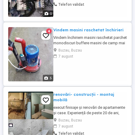
electric Montaj prize, întrerupătoare,
Telefon validat
corpuri iluminat Orice tip de modificare
sau reparație la instalația veche. Consiliere
1
pentru instalația ...
Vindem masini raschetat închirieri
4
Vindem închiriem masini raschetat parchet
monodiscuri buffere masini de camp mai
multe detalii telefonic !
Buzau, Buzau
7 august
5
renovări- construcții - montaj
mobilă
execut finisaje și renovări de apartamente
și case. Experiență de peste 20 de ani,
acumulată în țară, dar și în străinătate.
Buzau, Buzau
Timp de executare rapid, în funcție de
7 august
complexitatea proiectului, oferind o
Telefon validat
calitate superioară. renovarea completă a