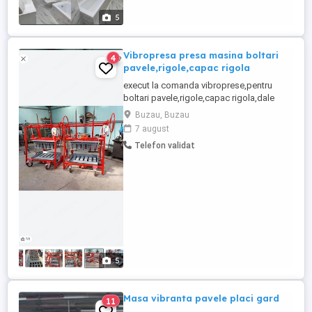
unei case vechi, transformând-o într-o
5
casă modernă, prin ...
Vibropresa presa masina boltari
4
pavele,rigole,capac rigola
execut la comanda vibroprese,pentru
boltari pavele,rigole,capac rigola,dale
vibropresele sunt noi si se ofera garantie
Buzau, Buzau
mai multe informatii la tel
7 august
Telefon validat
5
Masa vibranta pavele placi gard
11