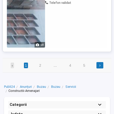
Telefon validat
18
›
‹
1
2
…
4
5
Publi24
Anunțuri
Buzau
Buzau
Servicii
Constructii-Amenajari
Categorii