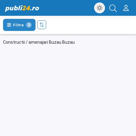
publi
24
.ro
Filtre
3
Constructii / amenajari Buzau Buzau