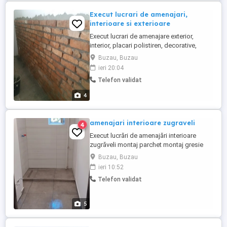
Execut lucrari de amenajari,
interioare si exterioare
Execut lucrari de amenajare exterior,
interior, placari polistiren, decorative,
tencuieli, zidarie, zugraveli, acoperis,etc.
Buzau, Buzau
ieri 20:04
Telefon validat
4
amenajari interioare zugraveli
4
Execut lucrări de amenajări interioare
zugrăveli montaj parchet montaj gresie
montaj faianță montaj pereti rigips montaj
Buzau, Buzau
plase glet demolari pereți modificări
ieri 10:52
reparatii retușuri și izolari
Telefon validat
5