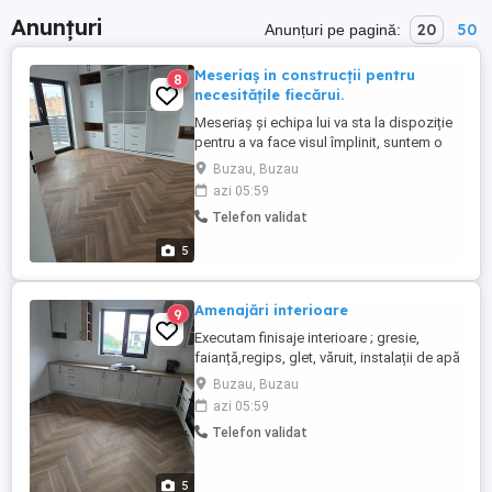
Anunțuri
20
50
Anunțuri pe pagină:
Meseriaș in construcții pentru
8
necesitățile fiecărui.
Meseriaș și echipa lui va sta la dispoziție
pentru a va face visul împlinit, suntem o
echipă de 5 persoane cu PFA,care ne
Buzau, Buzau
ocupăm de casa dumneavoastră.Daca
azi 05:59
aveți nevoie de un meseriaș nu ezitați să
Telefon validat
mă contactați.
5
Amenajări interioare
9
Executam finisaje interioare ; gresie,
faianță,regips, glet, văruit, instalații de apă
și electrice, parchet și tot ce aparține de o
Buzau, Buzau
casă făcută cu bun gust,,,,nu ezita sa mă
azi 05:59
contactezi fara nici un cost.
Telefon validat
5