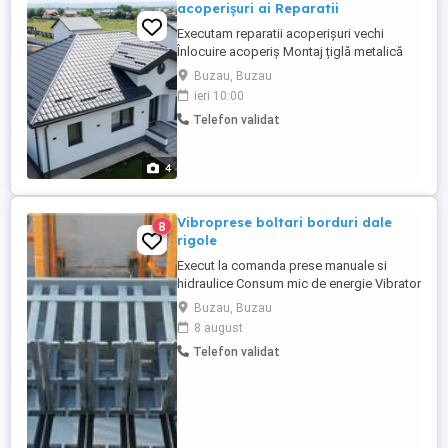
acoperișuri ai Reparatii
Executam reparatii acoperișuri vechi
Înlocuire acoperiș Montaj țiglă metalică
Montaj țiglă ceramică Mansardare case
Buzau, Buzau
Oferim seriozitate maximă Răspundem la
ieri 10:00
lucrări urgente!
Telefon validat
4
Vibroprese boltari borduri dale
8
rigole
Execut la comanda prese manuale si
hidraulice Consum mic de energie Vibrator
energic oli Matrite interschimbabile
Buzau, Buzau
Reductor la extractie Garantie 12 luni
8 august
Punere in functiune Retete beton transport
Telefon validat
gratuit în toată tara