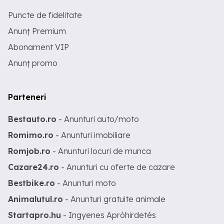
Puncte de fidelitate
Anunț Premium
Abonament VIP
Anunț promo
Parteneri
Bestauto.ro
- Anunturi auto/moto
Romimo.ro
- Anunturi imobiliare
Romjob.ro
- Anunturi locuri de munca
Cazare24.ro
- Anunturi cu oferte de cazare
Bestbike.ro
- Anunturi moto
Animalutul.ro
- Anunturi gratuite animale
Startapro.hu
- Ingyenes Apróhirdetés