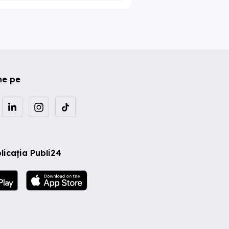
ne pe
licația Publi24