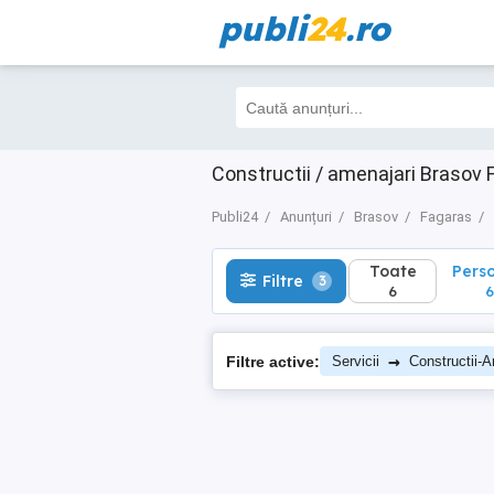
publi
24
.ro
Toate
Perso
Filtre
3
6
6
Constructii / amenajari Brasov
Publi24
Anunțuri
Brasov
Fagaras
Toate
Pers
Filtre
3
6
6
→
Filtre active:
Servicii
Constructii-A