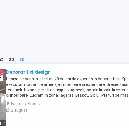
nă:
20
50
Decoratii si design
1
Echipa de constructori cu 20 de ani de experienta dobandita in Spa
executam lucrari de amenajari interioare si exterioare. Gresie, faia
tencuieli, tavane, pereti de rigips, zugraveli, instalatii izolatii exteri
si interioare .Lucram in zona Fagaras, Brasov, Sibiu...Preturi pe ma
clientului. ...
Fagaras, Brasov
2 august
7