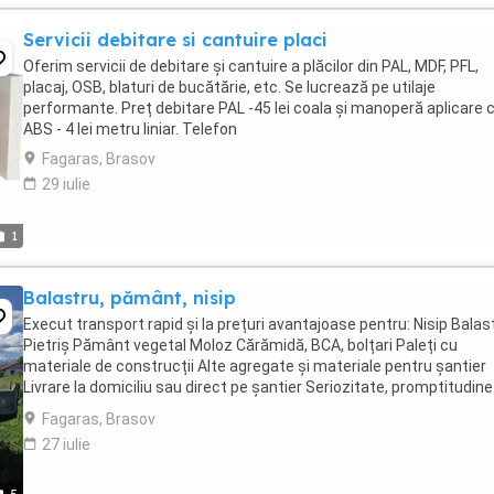
Servicii debitare si cantuire placi
Oferim servicii de debitare și cantuire a plăcilor din PAL, MDF, PFL,
placaj, OSB, blaturi de bucătărie, etc. Se lucrează pe utilaje
performante. Preț debitare PAL -45 lei coala și manoperă aplicare 
ABS - 4 lei metru liniar. Telefon
Fagaras, Brasov
29 iulie
1
Balastru, pământ, nisip
Execut transport rapid și la prețuri avantajoase pentru: Nisip Balas
Pietriș Pământ vegetal Moloz Cărămidă, BCA, bolțari Paleți cu
materiale de construcții Alte agregate și materiale pentru șantier
Livrare la domiciliu sau direct pe șantier Seriozitate, promptitudine
prețuri ...
Fagaras, Brasov
27 iulie