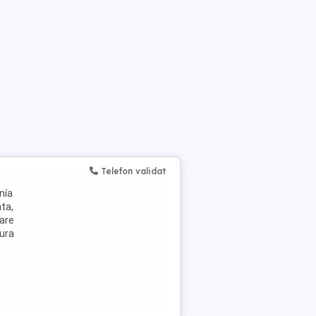
Telefon validat
nía
nta,
oare
sura