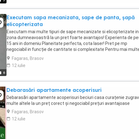
5
Executam sapa mecanizata, sape de panta, șapă
elicopterizata
Executam mai multe tipuri de sape mecanizate si elicopterizate in
zona dumneavoastră la un pret foarte avantajos! Experienta de pe
15 ani in domeniu Planeitate perfecta, cota laser! Pret pe mp
negociabil in funcție de cantitate si complexitate Pentru mai mult
detalii nu ezitați sa ne ...
Fagaras, Brasov
12 iulie
6
Debarasări apartamente acoperisuri
Debarasări apartamente acoperisuri beciuri casa curațenie zugrave
multe altele la un preț corect și negociabil prețuri avantajoase
Fagaras, Brasov
12 iulie