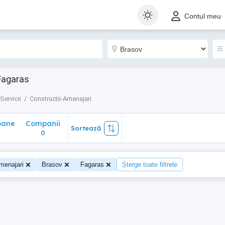
ane
Companii
Sortează
Contul meu
0
 Fagaras
Servicii
Constructii-Amenajari
oane
Companii
Sortează
0
menajari
Brasov
Fagaras
Șterge toate filtrele