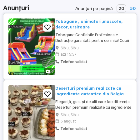
Anunțuri
20
50
Anunțuri pe pagină:
Tobogane , animatori,mascote,
decor, ursitoare
Tobogane Gonflabile Profesionale
Distracție garantată pentru cei mici! Copii
veseli, părinți liniștiți! Vara asta te bucuri
Sibiu, Sibiu
de 10% REDUCERE -în lunile iulie și august
azi 15:57
la orice tobogan! Montaj, demontaj,
Telefon validat
igienizare sunt incluse in pret Vrei mai
mult? Avem și: Animatori, pictura ...
5
Deserturi premium realizate cu
ingrediente autentice din Belgia
Eleganță, gust și detalii care fac diferența.
Deserturi premium realizate cu ingrediente
autentice din Belgia, create pentru a
Sibiu, Sibiu
transforma orice eveniment sau moment
5 august
în unul special. Ofertă specială de Paști:
Telefon validat
Comenzile plasate până la 7 Aprilie
beneficiază de un cadou dulce inclus în