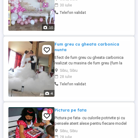
JOYTIME îți stă la dispoziție Fie ca e
30 iulie
vorba de cununiecivila , nunta, botez,
Telefon validat
aniversare, sună-ne să discutăm despre
cum putem contribui ca nunta ta să fie așa
cum ai visat. Solicita ...
10
Fum greu cu gheata carbonica
nunta
Efect de fum greu cu gheata carbonica
realizat cu masina de fum greu (fum la
nivelul pardoselii, fara miros, nu pateaza,
Sibiu, Sibiu
nu lasa atmosfera incarcata) pentru
28 iulie
dansul mirilor, tort, alte momente ce
Telefon validat
trebuie scoase in evidenta. Efectul
dureaza ~ 3-5 minute, iar tariful include si
4
gheata pentru paharele de ...
Pictura pe fata
1
Pictura pe fata- cu culorile potrivite și cu
pensele atent alese pentru fiecare model
in parte creem personajele iubite de copii.
Sibiu, Sibiu
Adaugam puțin sclipici și câteva cristale și
28 iulie