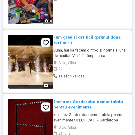
îi transformam pe pitici in cine își doresc
ei sa fie.
6
Fum greu si artificii (primul dans,
tort miri)
Buna, hai sa facem dintr-o zi normala, una
de neuitat; Vin în întâmpinarea
dumnevoastra pentru a completa decorul
Sibiu, Sibiu
și a vă binedispune . Va oferim servicii de
22 iulie
calitate premium pentru orice eveniment
Telefon validat
din viața dumneavoastră sau apropiaților
dumneavoastră cum ar fii: -Nunta -Botez -
4
Cununie -Zile onomastice, ...
Inchiriez Garderoba demontabila
pentru evenimente
Inchiriez Garderoba demontabila pentru
evenimente SPECIFICATII - Garderoba
mare Demontabila LATIME: 120 cm
Sibiu, Sibiu
LUNGIME: 200 CM INALTIME: 210 cm Nr.
21 iulie