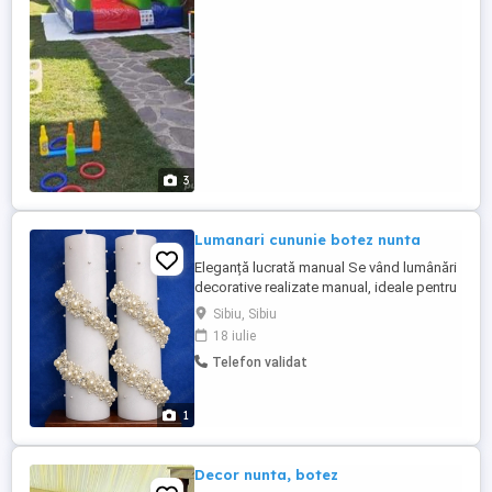
3
Lumanari cununie botez nunta
Eleganță lucrată manual Se vând lumânări
decorative realizate manual, ideale pentru
cununie, botez sau evenimente speciale.
Sibiu, Sibiu
Design fin cu perle și cristale Execuție
18 iulie
atentă la fiecare detaliu Aspect rafinat și
Telefon validat
deosebit Preț: 250 lei bucată Pentru
comenzi și detalii, mesaj privat
1
Decor nunta, botez