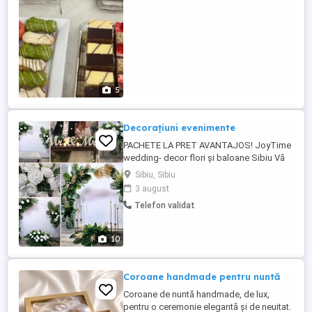
fiecare pachet ...
5
Decorațiuni evenimente
PACHETE LA PRET AVANTAJOS! JoyTime
wedding- decor flori și baloane Sibiu Vă
aștept pentru rezervări Fie vorba despre
Sibiu, Sibiu
nunta, cununie, botez sau aniversare noi
3 august
va stam la dispozitie cu decoruri de
Telefon validat
poveste. Alege Pachetul Complet pentru
evenimentul tau: panou foto aranjament
prezidiu aranjament ...
10
Coroane handmade pentru nuntă
Coroane de nuntă handmade, de lux,
pentru o ceremonie elegantă și de neuitat.