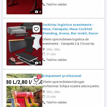
pozitii: 216 Stoc: 1 buc. SPECIFICATII -
Telefon validat
Garderoba mica LATIME: 100 cm
LUNGIME: 208 CM INALTIME: 204 cm Nr.
4
pozitii: 156 Stoc: 2 buc. De asemenea,
oferim ...
Inchiriez logistica evenimente -
Mese, Canapele, Mese Cocktail
Standing, Scena, Bar mobil, Decor
Oferim spre inchiriere logistica de
evenimente: - Canapele 2 & 3 locuri tip
Lounge - Mese cafea - Mese Standing
Sibiu, Sibiu
Cocktail - Bar Mobil - 2 modele (8 statii
21 iulie
total) - Garderoba (528 pozitii) - Umbrele -
Telefon validat
Ustensile Bar - Cutii termoizolante - Placi
4
scena 2x1m - Picioare scena - Scara
scena - Lumini ambientale ...
Echipament profesional
1
Oferim spre inchiriere tobogan
profesional. Echipa noastra aduce pentru
evenimenul tau si personaje din povesti,
Sibiu, Sibiu
jocuri intetactive, pictura pe fata, baloane
20 iulie
de săpun si baloane modelabile. Solicita
Telefon validat
o oferta personalizata.