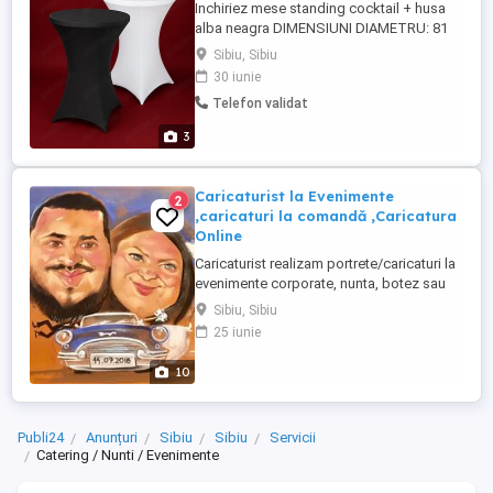
Inchiriez mese standing cocktail + husa
alba neagra DIMENSIUNI DIAMETRU: 81
cm INALTIME: 135 cm De asemenea,
Sibiu, Sibiu
oferim logistica de evenimente: -
30 iunie
Canapele 2 & 3 locuri tip Lounge - Mese
Telefon validat
cafea - Mese Standing Cocktail - Bar
Mobil - 2 modele (8 statii total) -
3
Garderoba (528 pozitii) - Umbrele -
Ustensile ...
Caricaturist la Evenimente
2
,caricaturi la comandă ,Caricatura
Online
Caricaturist realizam portrete/caricaturi la
evenimente corporate, nunta, botez sau
petreceri de copii - Marturii originale,
Sibiu, Sibiu
zambete si buna dispozitie .Detali direct
25 iunie
pe SMS/Tel: . Caricaturist , Caricaturi
,portrete ,nunta, Un caricaturist la un
10
eveniment ii va binedispune cu siguranta
pe toti invitatii ...
Publi24
Anunțuri
Sibiu
Sibiu
Servicii
Catering / Nunti / Evenimente