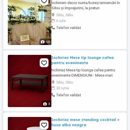
Închiriem decor nunta/botez/aniversări în
Sibiu și împrejurimi, la preturi
avantajoase.. Vă punem la dispoziție: -
Sibiu, Sibiu
Aranjamente florale pentru masa
6 iulie
invitaților; - Prezidiu masa mirilor -
Telefon validat
Photocorner - Arcadă florală pentru
intrarea în restaurant; - Numere de masă și
căsuță de dar; - Decor baloane. - ...
10
Inchiriez Mese tip lounge cafea
pentru evenimente
Inchiriez Mese tip lounge cafea pentru
evenimente DIMENSIUNI - Mese mari
LATIME: 55 cm LUNGIME: 90 CM
Sibiu, Sibiu
INALTIME: 45 cm Stoc: 38 buc.
30 iunie
DIMENSIUNI - Mese mici LATIME: 55 cm
Telefon validat
LUNGIME: 55 CM INALTIME: 45 cm Stoc:
10 buc. De asemenea, oferim logistica de
3
evenimente: - Canapele 2 & 3 locuri tip
Lounge - ...
Inchiriez mese standing cocktail +
husa alba neagra