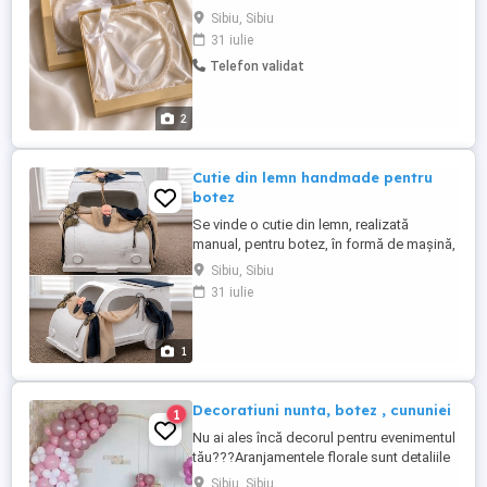
Realizate cu o atenție deosebită la detalii,
Sibiu, Sibiu
decorate cu mărgele albe rafinate și
31 iulie
panglică din satin de înaltă calitate.
Telefon validat
Coroanele simbolizează dragostea,
unitatea și drumul comun al cuplului și
reprezintă unul dintre cele ...
2
Cutie din lemn handmade pentru
botez
Se vinde o cutie din lemn, realizată
manual, pentru botez, în formă de mașină,
decorată cu tema Baby Boss. Fabricată
Sibiu, Sibiu
manual din lemn Vopsită în alb, în stil
31 iulie
vintage, cu un finisaj deosebit Decorată cu
elemente Baby Boss și detalii din material
textil Ideală pentru botezul unui băiețel
1
Poate ...
Decoratiuni nunta, botez , cununiei
1
Nu ai ales încă decorul pentru evenimentul
tău???Aranjamentele florale sunt detaliile
care vor desăvârși decorul. Echipa
Sibiu, Sibiu