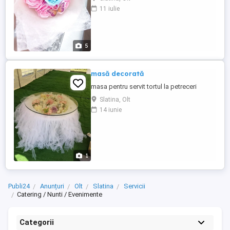
11 iulie
5
masă decorată
masa pentru servit tortul la petreceri
Slatina, Olt
14 iunie
1
Publi24
Anunțuri
Olt
Slatina
Servicii
Catering / Nunti / Evenimente
Categorii