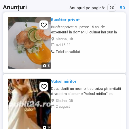
Anunțuri
20
50
Anunțuri pe pagină:
Bucătar privat
Bucătar privat cu peste 15 ani de
experiență în domeniul culinar îmi pun la
dispoziție serviciu de a gati la tine acasă
Slatina, Olt
ptr diferite evenimente din viața ta,sau
azi 15:33
gătesc ptr famili cate nu au timp de gătit
Telefon validat
și vor sa manince că la mama acasă ofer
cer seriozitate!
3
Valsul mirilor
Daca doriti un moment surpriza ptr invitatii
d-voastra si anume "Valsul mirilor", nu
ezitati sa ma sunati la nr. tel 0767299907.
Slatina, Olt
Veti fi multumiti de rezultat. Doina-Slatina.
2 august
3