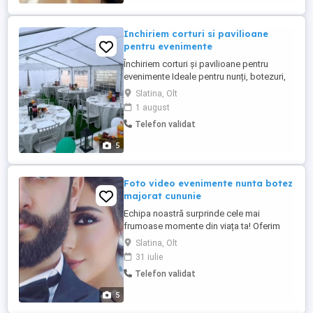
Inchiriem corturi si pavilioane
pentru evenimente
Închiriem corturi și pavilioane pentru
evenimente Ideale pentru nunți, botezuri,
aniversări, petreceri private sau
Slatina, Olt
evenimente în aer liber. Punem la
1 august
dispoziție: - Cort 5 x 10 metri - Pavilioane 3
Telefon validat
x 3 metri - Mese rotunde 150 cm + fețe de
masă - Scaune albe Chiavari - Veselă
5
completă: - farfurii - ...
Foto video evenimente nunta botez
majorat cununie
Echipa noastră surprinde cele mai
frumoase momente din viața ta! Oferim
servicii foto-video complete pentru: Nuntă
Slatina, Olt
Botez Cununie civilă religioasă Majorat &
31 iulie
aniversări Opțional: albume foto
Telefon validat
personalizate, platformă 360, cabină foto,
ședințe foto ,Budoir, Glamour Pachete
5
adaptate pentru orice buget. Acoperim ...