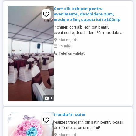
Cort alb echipat pentru
evenimente, deschidere 20m,
module x5m, capacitati x100mp
Inchirieri cort alb, echipat pentru
evenimente, deschidere 20m, module x
5m, capacitati x100 mp Bucură-te de un
Slatina, Olt
eveniment memorabil și plin de rafinament
19 iulie
cu ajutorul cortului nostru de închiriat,
Telefon validat
complet echipat pentru a satisface cele
mai exigente gusturi și cerințe. Cortul în
sine, o adevărată bijuterie ...
1
trandafiri satin
realizez trandafiri din satin pentru ocazii
de diferite culori si marimi!
Slatina, Olt