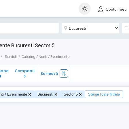
ane
Companii
Sortează
Contul meu
3
mente Bucuresti Sector 5
Servicii
Catering / Nunti / Evenimente
oane
Companii
Sortează
4
3
nti / Evenimente
Bucuresti
Sector 5
Șterge toate filtrele