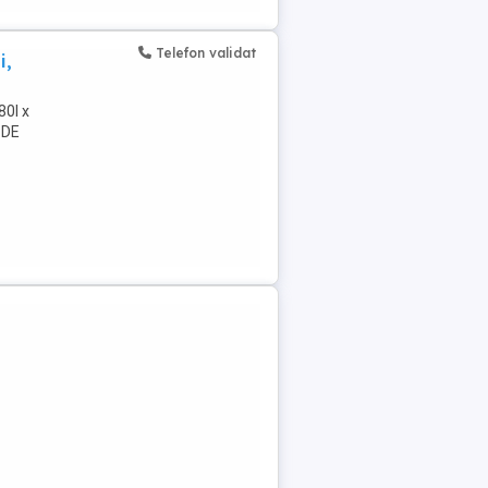
Telefon validat
i,
0l x
 DE