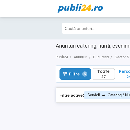
publi
24
.ro
Toate
Perso
Filtre
3
27
24
Anunturi catering, nunti, eveni
Publi24
Anunțuri
Bucuresti
Sector 5
Toate
Pers
Filtre
3
27
2
→
Filtre active:
Servicii
Catering / Nu