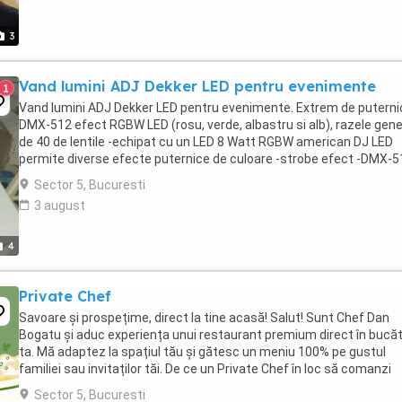
3
Vand lumini ADJ Dekker LED pentru evenimente
1
Vand lumini ADJ Dekker LED pentru evenimente. Extrem de puterni
DMX-512 efect RGBW LED (rosu, verde, albastru si alb), razele gen
de 40 de lentile -echipat cu un LED 8 Watt RGBW american DJ LED
permite diverse efecte puternice de culoare -strobe efect -DMX-5
moduri DMX: 2 canale sau 8 modul ...
Sector 5, Bucuresti
3 august
4
Private Chef
Savoare și prospețime, direct la tine acasă! Salut! Sunt Chef Dan
Bogatu și aduc experiența unui restaurant premium direct în bucăt
ta. Mă adaptez la spațiul tău și gătesc un meniu 100% pe gustul
familiei sau invitaților tăi. De ce un Private Chef în loc să comanzi
mâncare? Ingrediente sigure: ...
Sector 5, Bucuresti