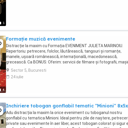
1
Formație muzică evenimente
Distracție la maxim cu Formația EVENIMENT JULIETA MARINOIU.
Repertoriu: petrecere, folclor, lăutărească, tangouri și romanțe,
manele, ușoară românească, internațională, macedonească,
grecească. Ca BONUS: Oferim: servicii de filmare și fotografii, maș
de fum, lumini pentru ambianță și DJ.
Sector 5, Bucuresti
24 iulie
4
Inchiriere tobogan gonflabil tematic "Minioni" 8x
Adu distracția la maxim la orice eveniment cu toboganul nostru
gonflabil cu tematica Minioni. Ideal pentru zile de naștere, petrecer
private sau evenimente în aer liber, acest tobogan colorat și sigur 