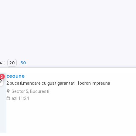
nă:
20
50
ceaune
2
2 bucati,mancare cu gust garantat_1ooron impreuna
Sector 5, Bucuresti
azi 11:24