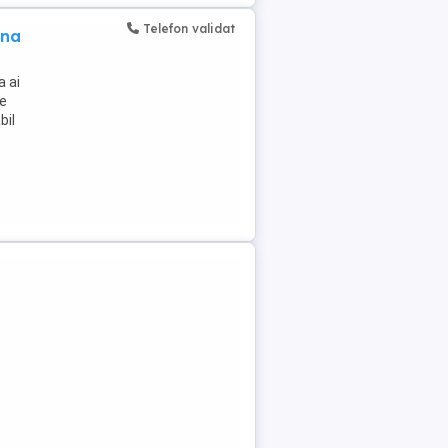
Telefon validat
ina
a ai
se
bil