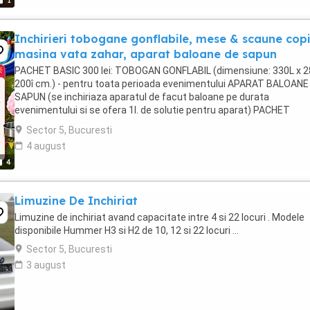
1
Inchirieri tobogane gonflabile, mese & scaune copi
masina vata zahar, aparat baloane de sapun
PACHET BASIC 300 lei: TOBOGAN GONFLABIL (dimensiune: 330L x 28
200î cm.) - pentru toata perioada evenimentului APARAT BALOANE
SAPUN (se inchiriaza aparatul de facut baloane pe durata
evenimentului si se ofera 1l. de solutie pentru aparat) PACHET
PREMIUM 700 lei: TOBOGAN GONFLABIL (dimensiune: ...
Sector 5, Bucuresti
4 august
4
Limuzine De Inchiriat
Limuzine de inchiriat avand capacitate intre 4 si 22 locuri . Modele
disponibile Hummer H3 si H2 de 10, 12 si 22 locuri ...
Sector 5, Bucuresti
3 august