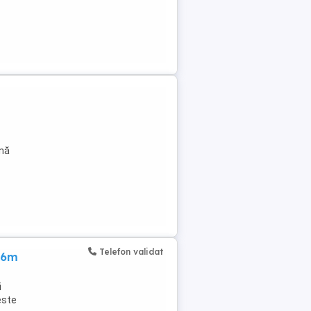
ină
Telefon validat
5x6m
i
este