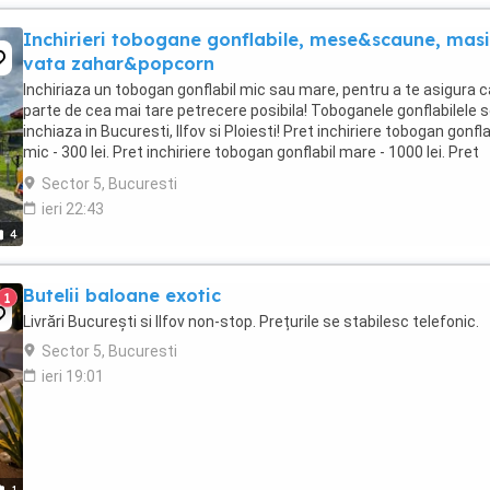
Inchirieri tobogane gonflabile, mese&scaune, mas
vata zahar&popcorn
Inchiriaza un tobogan gonflabil mic sau mare, pentru a te asigura c
parte de cea mai tare petrecere posibila! Toboganele gonflabilele 
inchiaza in Bucuresti, Ilfov si Ploiesti! Pret inchiriere tobogan gonfla
mic - 300 lei. Pret inchiriere tobogan gonflabil mare - 1000 lei. Pret
inchiriere mese ...
Sector 5, Bucuresti
ieri 22:43
4
Butelii baloane exotic
1
Livrări București si Ilfov non-stop. Prețurile se stabilesc telefonic.
Sector 5, Bucuresti
ieri 19:01