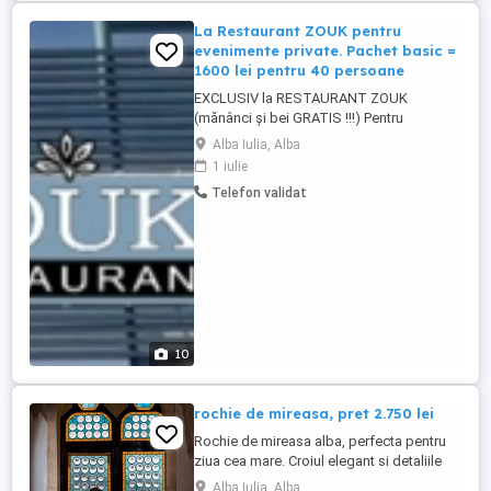
La Restaurant ZOUK pentru
evenimente private. Pachet basic =
1600 lei pentru 40 persoane
EXCLUSIV la RESTAURANT ZOUK
(mănânci și bei GRATIS !!!) Pentru
petreceri private cu prietenii tăi, Tu aduci
Alba Iulia, Alba
mâncarea și băutura, iar noi punem la
1 iulie
dispoziție localul, servirea, paharele,
Telefon validat
gheața și muzica. Capacitate local 35-40
peroane În interiorul localului + terasă, loc
de joacă pentru copii și parcare ...
10
rochie de mireasa, pret 2.750 lei
Rochie de mireasa alba, perfecta pentru
ziua cea mare. Croiul elegant si detaliile
rafinate fac din aceasta rochie alegerea
Alba Iulia, Alba