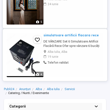
ideala pentru orice mireasa. O piesa
24 iunie
deosebita pentru un eveniment de neuitat.
Se potrivește ca mărime XS-S, rochia vine
împreună cu voalul cu o lungime de 3 m.
5
simulatoare artificii flacara rece
DE VÂNZARE Set 6 Simulatoare Artificii
Flacără Rece Ofer spre vânzare 6 bucăți
simulatoare artificii tip flacără rece, ideale
Alba Iulia, Alba
pentru: Nunți Botezuri Majorate
19 iunie
Evenimente corporate Intrări
Telefon validat
spectaculoase ale mirilor Dansul mirilor și
momente speciale Efect vizual
impresionant, fără ...
4
Publi24
Anunțuri
Alba
Alba Iulia
Servicii
Catering / Nunti / Evenimente
Categorii