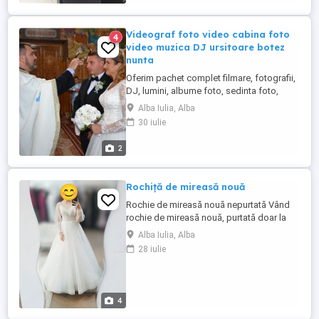
Videograf foto video cabina foto
4
video muzica DJ ursitoare botez
nunta
Oferim pachet complet filmare, fotografii,
DJ, lumini, albume foto, sedinta foto,
gheata carbonica, masina de epoca,
Alba Iulia, Alba
marturii nunta diversificate, marturii nunta
30 iulie
sub forma de sticle pentru bautura,
diferite modele de invitatii grupate in
2
cataloage profesionale, vornic, porumbei
nunta, ursitoare botez, ...
Rochiță de mireasă nouă
Rochie de mireasă nouă nepurtată Vând
rochie de mireasă nouă, purtată doar la
probe. Am cumpărat-o cu mare drag, însă
Alba Iulia, Alba
între timp mi-am dat seama că îmi doresc
28 iulie
un alt stil de rochie, motiv pentru care am
decis să o vând. Rochia este într-o stare
impecabilă, fără niciun defect, și își
așteaptă mireasa ...
4