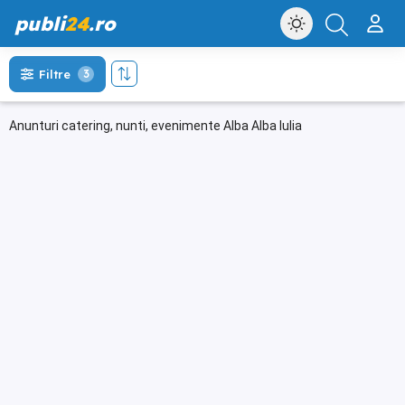
publi
24
.ro
Filtre
3
Anunturi catering, nunti, evenimente Alba Alba Iulia