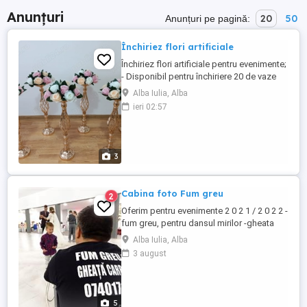
Anunțuri
20
50
Anunțuri pe pagină:
Închiriez flori artificiale
Închiriez flori artificiale pentru evenimente;
- Disponibil pentru închiriere 20 de vaze
aurii cu flori artificiale; -Dimensiune
Alba Iulia, Alba
suport+flori 69 cm; -Disponibil în Alba Iulia
ieri 02:57
și în împrejurimi; -Ofer livrare+montaj, la
cerere; -La comandă se pot realiza și alte
aranjamente; -Preț închiriere 500 lei
3
Cabina foto Fum greu
2
Oferim pentru evenimente 2 0 2 1 / 2 0 2 2 -
fum greu, pentru dansul mirilor -gheata
carbonica -masina de fum greu
Alba Iulia, Alba
profesionala -gheata carbonica pentru
3 august
paharele de sampanie oferite invitatilor la
primire. CABINA FOTO -fotografii digitale
nelimitate -fotografii printate nelimitate in
format ...
5