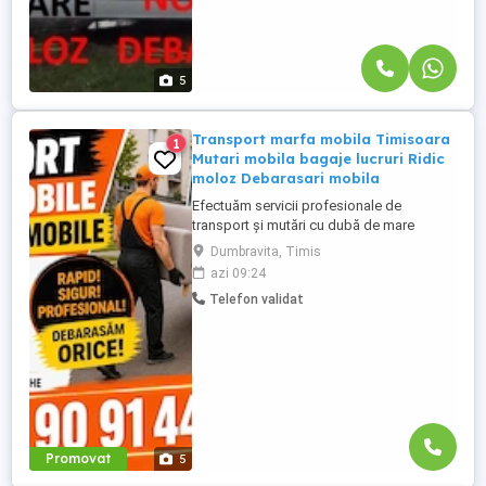
5
Transport marfa mobila Timisoara
1
Mutari mobila bagaje lucruri Ridic
moloz Debarasari mobila
Efectuăm servicii profesionale de
transport și mutări cu dubă de mare
capacitate. Suntem rapizi, punctuali și
Dumbravita, Timis
avem grijă de bunurile dumneavoastră!
azi 09:24
Sunati cu incredere MUTĂRI & RELOCĂRI:
Telefon validat
Mutari partamente , garsoniere și sedii de
firme. Mutari mobila , canapele ,
electrocasnice , mutam practic orice
Transport ...
Promovat
5