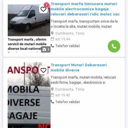
Transport marfa timisoara mutari
7
mobila electrocasnice bagaje
relocari debarasari ridic moloz sac
Transport marfa, transportam orice de la
o locatie la alta, mutari mobila, mutari
locuinte, mutari bagaje, relocari,
Dumbravita, Timis
electrocasnice, bagaje, cutii, diverse
azi 19:44
obiecte, se asigura manipulare incarcat
Telefon validat
descarcat oferim si servicii de debarasare
3
apartamente, haine, covoare, debarasari
electrocasnice ridic ...
Transport Mutari Debarasari
mobila diverse
Transport marfa, mutari mobila, relocari
sedii firme, bagaje , electronice si
electrocasnice cutii, canapele, diverse
Dumbravita, Timis
lucruri si obiecte, materiale constructii,
azi 15:42
schele metalice ridic moloz si facem
Telefon validat
debarasari, usi, mobilier, diverse.
Transportam de la magazine diverse,
Dedeman, Jysk, Leroy merlin, Momax, ...