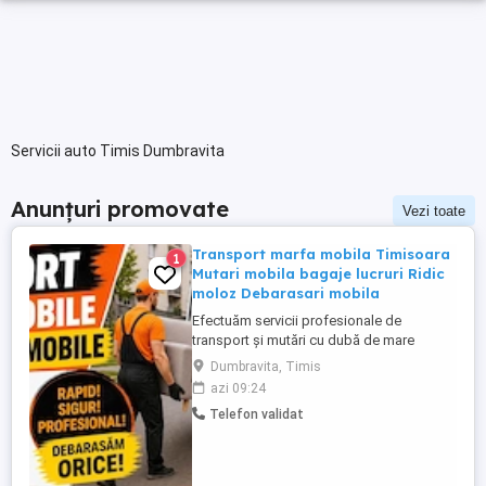
Servicii auto Timis Dumbravita
Anunțuri promovate
Vezi toate
Transport marfa mobila Timisoara
1
Mutari mobila bagaje lucruri Ridic
moloz Debarasari mobila
Efectuăm servicii profesionale de
transport și mutări cu dubă de mare
capacitate. Suntem rapizi, punctuali și
Dumbravita, Timis
avem grijă de bunurile dumneavoastră!
azi 09:24
Sunati cu incredere MUTĂRI & RELOCĂRI:
Telefon validat
Mutari partamente , garsoniere și sedii de
firme. Mutari mobila , canapele ,
electrocasnice , mutam practic orice
Transport ...