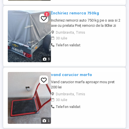
contra cost, cu microbuz voluminos , non-
stop , preturi fara concurenta, sunati cu
incredere practic ...
Închiriez remorca 750kg
2
Inchiriez remorci auto 750 kg pe o axa si 2
axe cu prelata Preț remorci de la 80lei zi
Preț platforma auto de la 100 lei zi Sarcina
Dumbravita, Timis
maxima autorizata : 2000 si 2700 kg
30 iulie
Greutate proprie 480 kg Sarcina utila :
Telefon validat
1500 si 2150 kg Dimensiuni utile la
platforme: 4m x 2m 4,5m x 2m 5m x 2 m
Descriere: 2 axe -Sistem ...
3
vand carucior marfa
Vand carucior marfa aproapr mou pret
200 lei
Dumbravita, Timis
30 iulie
Telefon validat
1