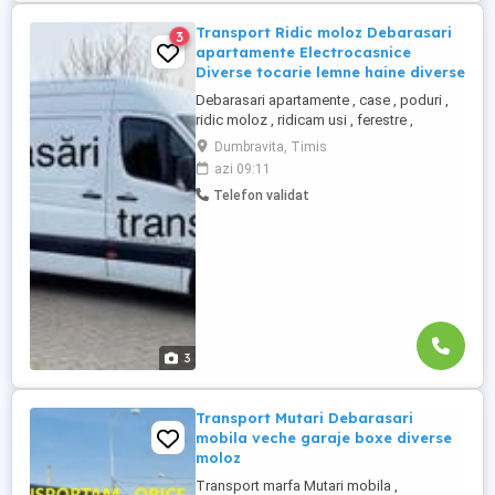
Transport Ridic moloz Debarasari
3
apartamente Electrocasnice
Diverse tocarie lemne haine diverse
Debarasari apartamente , case , poduri ,
ridic moloz , ridicam usi , ferestre ,
canapele , electrocasnice diverse lucruri
Dumbravita, Timis
indiverent de cantitate , se asigura
azi 09:11
manipulare la cerere , preturi negociabile
Telefon validat
in functie de volum ! Transport marfa ,
transportam orice , mutari mobila ,
transport persoane ...
3
Transport Mutari Debarasari
mobila veche garaje boxe diverse
moloz
Transport marfa Mutari mobila ,