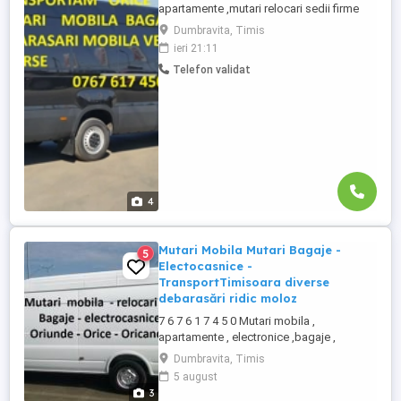
apartamente ,mutari relocari sedii firme
,canapele, electronice , bagaje ,
Dumbravita, Timis
electrocasnice , diverse lucruri si obiecte ,
ieri 21:11
materiale constructii , ridic moloz ,
Telefon validat
debarasari apartamente , asigur si
manipulare la nevoie , cu microbuz
voluminos , non-stop , preturi fara
concurenta, ...
4
Mutari Mobila Mutari Bagaje -
5
Electocasnice -
TransportTimisoara diverse
debarasări ridic moloz
7 6 7 6 1 7 4 5 0 Mutari mobila ,
apartamente , electronice ,bagaje ,
electrocasnice , diverse lucruri si obiecte ,
Dumbravita, Timis
materiale constructii si moloz in saci
5 august
,debarasari, asigur si manipulare la nevoie
3