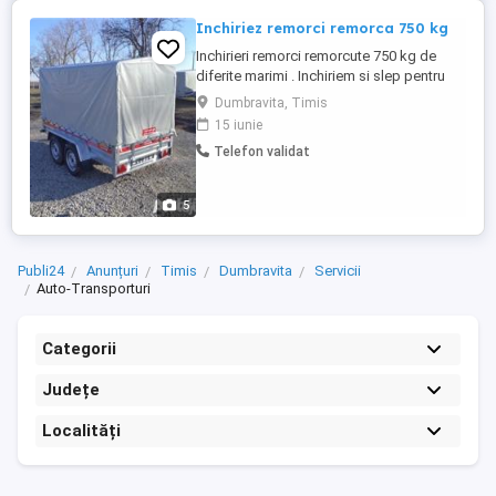
Inchiriez remorci remorca 750 kg
Inchirieri remorci remorcute 750 kg de
diferite marimi . Inchiriem si slep pentru
transport auto sau diverse 2700 kg. Preturi
Dumbravita, Timis
incepand de la 39 lei /zi Oferte si bonusuri
15 iunie
pentru fidelitate si inchirieri multiple .
Telefon validat
5
Publi24
Anunțuri
Timis
Dumbravita
Servicii
Auto-Transporturi
Categorii
Județe
Localități