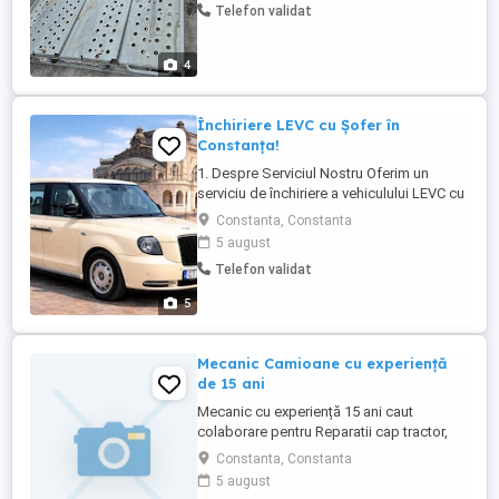
Telefon validat
4
Închiriere LEVC cu Șofer în
Constanța!
1. Despre Serviciul Nostru Oferim un
serviciu de închiriere a vehiculului LEVC cu
șofer, ideal pentru a explora frumusețile
Constanta, Constanta
Constanței în confort și siguranță. 2.
5 august
Beneficii Accesibilitate: Vehiculul este
Telefon validat
dotat cu rampă pentru persoane cu
dizabilități. Confort: Spațiu generos și
5
dotări moderne ...
Mecanic Camioane cu experiență
de 15 ani
Mecanic cu experiență 15 ani caut
colaborare pentru Reparatii cap tractor,
semi remorca. Disponibil pe raza județului
Constanta, Constanta
Ialomița, Constanța Călărași.
5 august