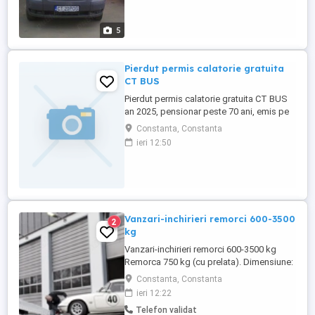
5
Pierdut permis calatorie gratuita
CT BUS
Pierdut permis calatorie gratuita CT BUS
an 2025, pensionar peste 70 ani, emis pe
numele ENACHE PARASCHIVA. Il declar
Constanta, Constanta
nul.
ieri 12:50
Vanzari-inchirieri remorci 600-3500
2
kg
Vanzari-inchirieri remorci 600-3500 kg
Remorca 750 kg (cu prelata). Dimensiune:
200x130x40 150 cm 270x135x40 150 cm.
Constanta, Constanta
Remorca transport auto 2000-3500 kg
ieri 12:22
Dimensiuni: 400x200 450x210 500x210cm.
Telefon validat
Remorca transport animale (cai,vaci)2000