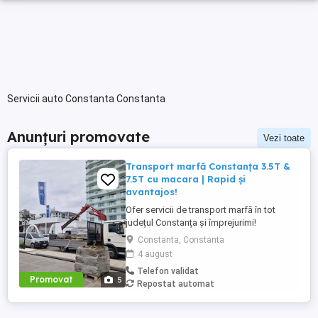
Servicii auto Constanta Constanta
Anunțuri promovate
Vezi toate
Transport marfă Constanța 3.5T &
7.5T cu macara | Rapid și
avantajos!
Ofer servicii de transport marfă în tot
județul Constanța și împrejurimi!
Camionetă 3.5 tone ideală pentru mutări,
Constanta, Constanta
mobilă, electrocasnice, marfă generală
4 august
Camion 7.5 tone cu macara perfect pentru
Telefon validat
materiale de construcții și obiecte grele
Promovat
5
Repostat automat
Servicii oferite: * Mutări locuințe birouri *
Transport ...