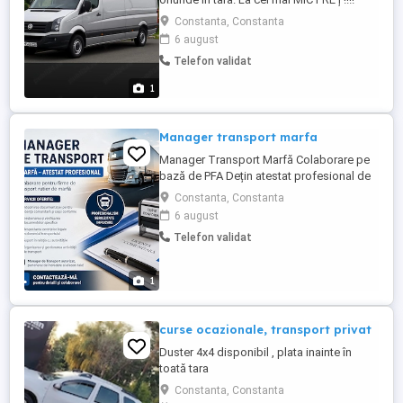
Transportam de la Dedeman,Leroy Merlin,
Constanta, Constanta
Brico Depot,Hornbach,Ikea, Jysk , Lems,
6 august
Brick etc. Asiguram servicii de mutari ,cu
Telefon validat
manipulare ( functie de nevoia
clientului),din locuinte si debarasari spatii
1
comerciale birouri ...
Manager transport marfa
Manager Transport Marfă Colaborare pe
bază de PFA Dețin atestat profesional de
Manager Transport Marfă și ofer servicii
Constanta, Constanta
de management pentru firmele de
6 august
transport rutier, în conformitate cu
Telefon validat
legislația în vigoare. Colaborare pe bază
de PFA, cu factură. Seriozitate,
profesionalism și disponibilitate. ...
1
curse ocazionale, transport privat
Duster 4x4 disponibil , plata inainte în
toată tara
Constanta, Constanta