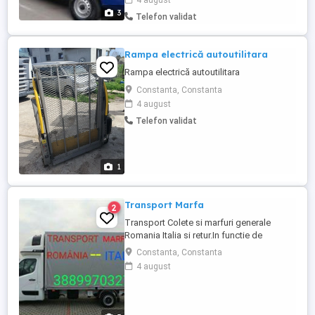
4 august
cu Ajutor Băieții Tineri la Cererea clientului
3
Telefon validat
Duba 3.5t Microbuz Transport Ori unde în
România Cer și Ofer seriozitate clientului
Mai multe detalii ...
Rampa electrică autoutilitara
Rampa electrică autoutilitara
Constanta, Constanta
4 august
Telefon validat
1
Transport Marfa
2
Transport Colete si marfuri generale
Romania Italia si retur.In functie de
comenzi si clienti ajungem acolo unde
Constanta, Constanta
aveti nevoie! Tariful este de 1EURO/kg.
4 august