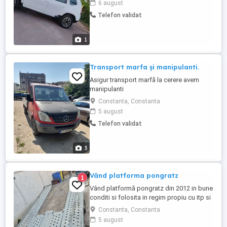
6 august
Telefon validat
1
Transport marfa și manipulanti.
Asigur transport marfă la cerere avem
manipulanti
Constanta, Constanta
5 august
Telefon validat
3
Vând platforma pongratz
1
Vând platformă pongratz din 2012 in bune
conditi si folosita in regim propiu cu itp si
asigurare la zi, se vinde cu transcriere,
Constanta, Constanta
defect maneta frăna de mână .1800 euro
5 august