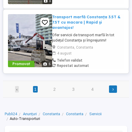
3
Transport marfă Constanța 3.5T &
7.5T cu macara | Rapid și
avantajos!
Ofer servicii de transport marfă în tot
județul Constanța și împrejurimi!
Camionetă 3.5 tone ideală pentru mutări,
Constanta, Constanta
mobilă, electrocasnice, marfă generală
4 august
Camion 7.5 tone cu macara perfect pentru
Telefon validat
materiale de construcții și obiecte grele
Promovat
5
Repostat automat
Servicii oferite: * Mutări locuințe birouri *
Transport ...
›
‹
1
2
3
4
Publi24
Anunțuri
Constanta
Constanta
Servicii
Auto-Transporturi