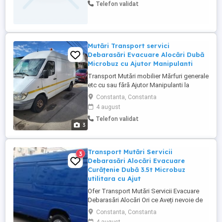
Telefon validat
Mutări Transport servici
Debarasări Evacuare Alocări Dubă
Microbuz cu Ajutor Manipulanti
Transport Mutări mobilier Mărfuri generale
etc cu sau fără Ajutor Manipulanti la
cererea clientului servicii Debarasări
Constanta, Constanta
Alocări Evacuare Ori ce Aveți nevoie de
4 august
Aruncat se Rezolva Transport la Ori ce ora
Telefon validat
Transport Ori unde în România Mai multe
3
detalii la tel
Transport Mutări Servicii
3
Debarasări Alocări Evacuare
Curățenie Dubă 3.5t Microbuz
utilitara cu Ajut
Ofer Transport Mutări Servicii Evacuare
Debarasări Alocări Ori ce Aveți nevoie de
Aruncat Se Rezolva în Ori ce Oră
Constanta, Constanta
Disponibil Transportul Transport Mutări