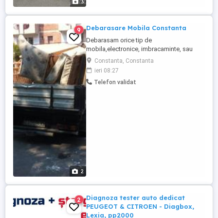
3
Debarasare Mobila Constanta
9
Debarasam orice tip de
mobila,electronice, imbracaminte, sau
orice lucru ce se afla intr-o casa sau
Constanta, Constanta
spatiu comercial.Ce se poate folosi se
ieri 08:27
doneaza familiilor nevoiase,iar restul se
Telefon validat
recicleaza. PRETURI MODICE (de
transport) deoarece activitatea noastra se
bazeaza pe voluntariat. De asemenea
debarasam ...
2
Diagnoza tester auto dedicat
2
PEUGEOT & CITROEN - Diagbox,
Lexia, pp2000