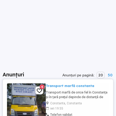
Anunțuri
20
50
Anunțuri pe pagină:
Transport marfă constanta
4
Transport marfă de orice fel în Constanța
și în țară prețul depinde de distanță de
greutate bineînțeles sunt mai multe criterii
Constanta, Constanta
așa că aștept să fiu contactat
ieri 19:55
Telefon validat