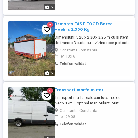
kg Dimensiuni: 335x235x165cm
5
Remorca FAST-FOOD Borco-
2
Hoehns 2.000 Kg
Dimensiuni: 5.20 x 2.20 x 2,25 m cu sistem
de franare Dotata cu: - vitrina rece pe toata
lungimea remorcii - 2 sertare de congelare
Constanta, Constanta
- 1 frigider - nou - suport de inox pentru 9
ieri 10:16
GN-uri (rece) - nou, pe comanda - plita grill
Telefon validat
striat - plita grill cu roca vulcanica -
friteuza electrica cu doua cuve - noua -
5
aparat ...
Transport marfa mutari
5
Transport marfa realocari locuinte cu
iveco 17m 3 optinal manipulanti pret
negociabila.
Constanta, Constanta
ieri 09:08
Telefon validat