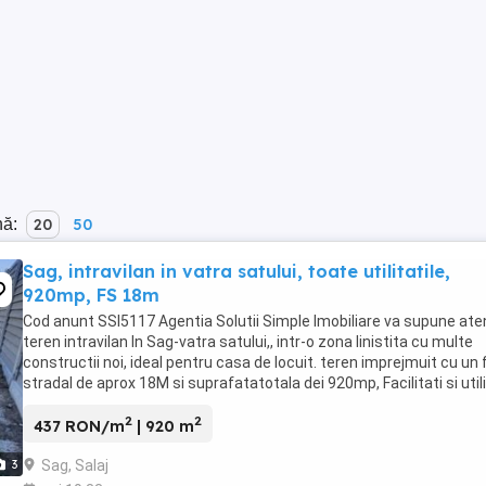
nă:
20
50
Sag, intravilan in vatra satului, toate utilitatile,
920mp, FS 18m
Cod anunt SSI5117 Agentia Solutii Simple Imobiliare va supune aten
teren intravilan In Sag-vatra satului,, intr-o zona linistita cu multe
constructii noi, ideal pentru casa de locuit. teren imprejmuit cu un 
stradal de aprox 18M si suprafatatotala dei 920mp, Facilitati si utili
- drum ...
2
2
437 RON/m
| 920 m
Sag, Salaj
3