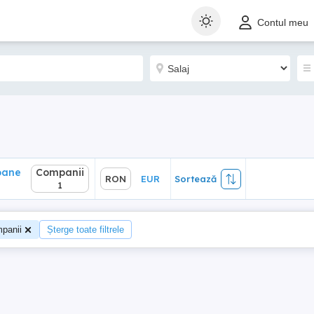
ane
Companii
RON
EUR
Sortează
Contul meu
1
oane
Companii
RON
EUR
Sortează
1
panii
Șterge toate filtrele