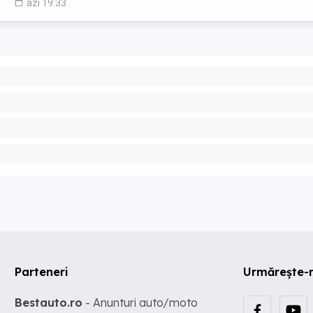
azi 19:33
Parteneri
Urmărește-
Bestauto.ro
- Anunturi auto/moto