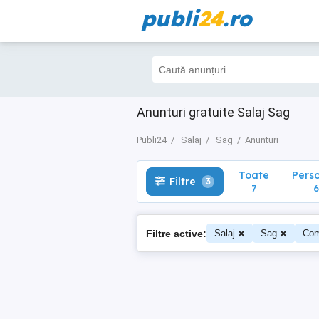
publi
24
.ro
Toate
Perso
Filtre
3
7
6
Anunturi gratuite Salaj Sag
Publi24
Salaj
Sag
Anunturi
Toate
Pers
Filtre
3
7
6
Filtre active:
Salaj
Sag
Com