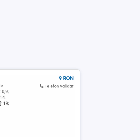
9 RON
de
Telefon validat
 0,9;
14;
: 19;