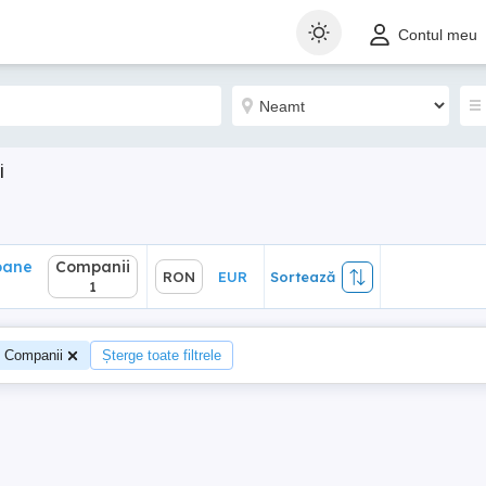
ane
Companii
RON
EUR
Sortează
Contul meu
1
i
oane
Companii
RON
EUR
Sortează
1
Companii
Șterge toate filtrele