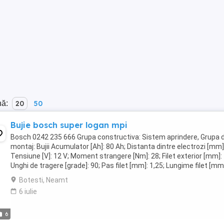
nă:
20
50
Bujie bosch super logan mpi
Bosch 0242 235 666 Grupa constructiva: Sistem aprindere, Grupa 
montaj: Bujii Acumulator [Ah]: 80 Ah; Distanta dintre electrozi [mm]:
Tensiune [V]: 12 V; Moment strangere [Nm]: 28; Filet exterior [mm]: 
Unghi de tragere [grade]: 90; Pas filet [mm]: 1,25; Lungime filet [mm]
Deschidere ...
Botesti, Neamt
6 iulie
6