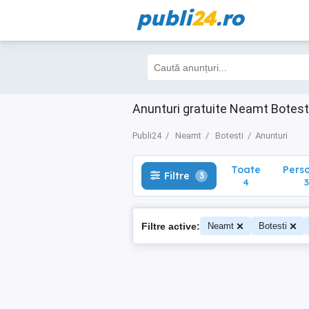
publi
24
.ro
Toate
Perso
Filtre
3
4
3
Anunturi gratuite Neamt Botest
Publi24
Neamt
Botesti
Anunturi
Toate
Pers
Filtre
3
4
3
Filtre active:
Neamt
Botesti