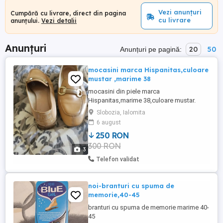
Vezi anunțuri
Cumpără cu livrare, direct din pagina
cu livrare
anunțului.
Vezi detalii
Anunțuri
20
50
Anunțuri pe pagină:
mocasini marca Hispanitas,culoare
mustar ,marime 38
mocasini din piele marca
Hispanitas,marime 38,culoare mustar.
Slobozia, Ialomita
6 august
250 RON
300 RON
3
Telefon validat
noi-branturi cu spuma de
memorie,40-45
branturi cu spuma de memorie marime 40-
45