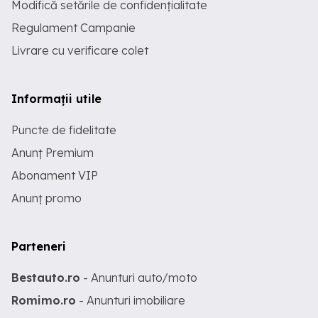
Modifică setările de confidențialitate
Regulament Campanie
Livrare cu verificare colet
Informații utile
Puncte de fidelitate
Anunț Premium
Abonament VIP
Anunț promo
Parteneri
Bestauto.ro
- Anunturi auto/moto
Romimo.ro
- Anunturi imobiliare