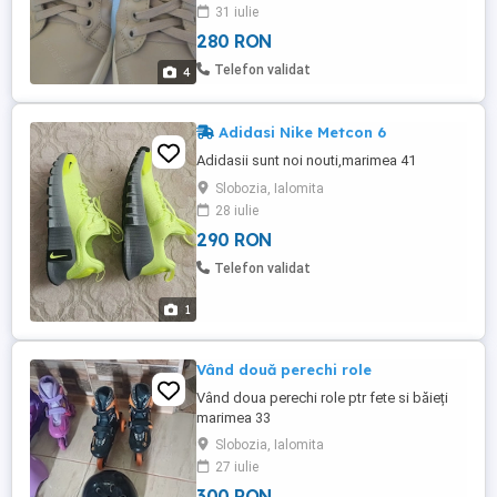
31 iulie
280 RON
Telefon validat
4
Adidasi Nike Metcon 6
Adidasii sunt noi nouti,marimea 41
Slobozia, Ialomita
28 iulie
290 RON
Telefon validat
1
Vând două perechi role
Vând doua perechi role ptr fete si băieți
marimea 33
Slobozia, Ialomita
27 iulie
300 RON