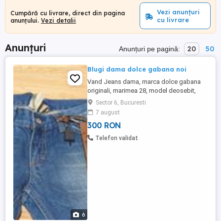
Vezi anunțuri
Cumpără cu livrare, direct din pagina
cu livrare
anunțului.
Vezi detalii
Anunțuri
20
50
Anunțuri pe pagină:
Blugi dama dolce gabana noi
Vand Jeans dama, marca dolce gabana
originali, marimea 28, model deosebit,
culoare albastra
Sector 6, Bucuresti
7 august
300 RON
Telefon validat
6