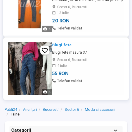
, foarte frumosi, adusi din Londra , purtati
Sector 6, Bucuresti
de cateva ori insa sunt in stare foarte buna
13 iulie
fara defecte ascunse. Masura : M ( 38-40 )
20 RON
. Pret ( redus ) Vanzare: 20 Lei Pret Schimb
: 40 Lei TOATE PRETURILE SUNT DEJA
Telefon validat
5
REDUSE, ...
Blugi fete
Blugi fete măsură 37
Sector 6, Bucuresti
4 iulie
55 RON
Telefon validat
5
Publi24
Anunțuri
Bucuresti
Sector 6
Moda si accesorii
Haine
Categorii