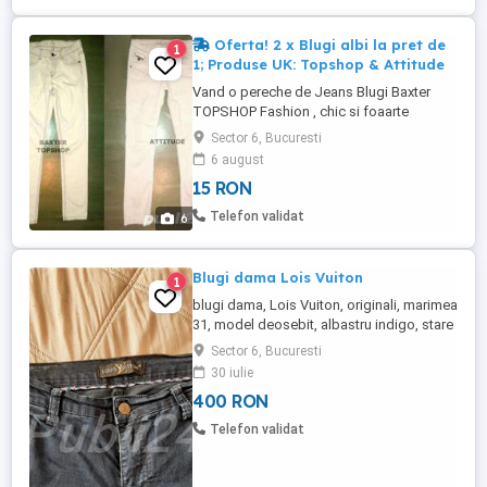
Oferta! 2 x Blugi albi la pret de
1
1; Produse UK: Topshop & Attitude
Vand o pereche de Jeans Blugi Baxter
TOPSHOP Fashion , chic si foaarte
comozi , de astfel vin foarte bine pe corp.
Sector 6, Bucuresti
Blugii sunt adusi din Londra, sunt moderni
6 august
si merg purtati cu tricouri , camasi , bluze ,
15 RON
tunici , etc .., Blugii sunt foarte calitativi si
sunt in stare perfecta fara defecte
Telefon validat
6
ascunse ...
Blugi dama Lois Vuiton
1
blugi dama, Lois Vuiton, originali, marimea
31, model deosebit, albastru indigo, stare
impecabila.
Sector 6, Bucuresti
30 iulie
400 RON
Telefon validat