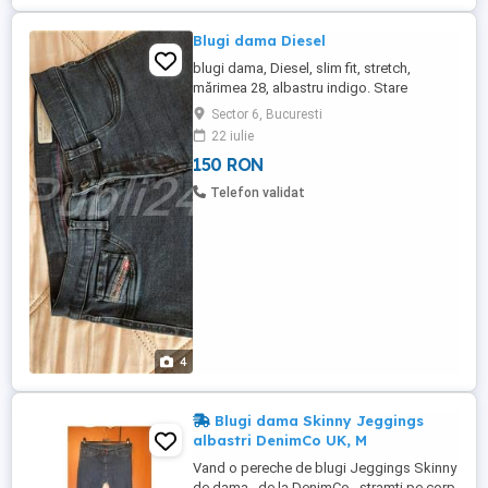
Blugi dama Diesel
blugi dama, Diesel, slim fit, stretch,
mărimea 28, albastru indigo. Stare
impecabila (au fost spălați o singura
Sector 6, Bucuresti
data).
22 iulie
150 RON
Telefon validat
4
Blugi dama Skinny Jeggings
albastri DenimCo UK, M
Vand o pereche de blugi Jeggings Skinny
de dama , de la DenimCo , stramti pe corp