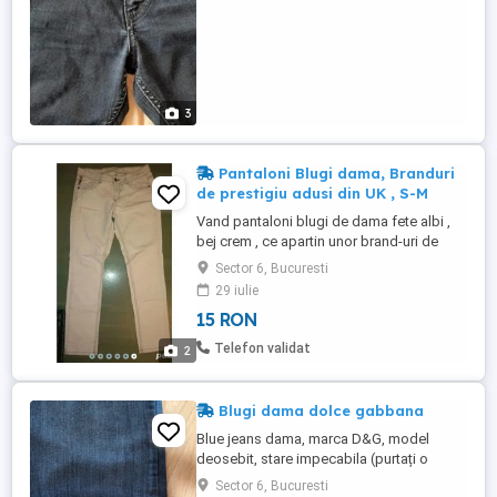
3
Pantaloni Blugi dama, Branduri
de prestigiu adusi din UK , S-M
Vand pantaloni blugi de dama fete albi ,
bej crem , ce apartin unor brand-uri de
prestigiu ca : C&A Clockhouse , Topshop ,
Sector 6, Bucuresti
WareHouse , si altele , adusi din Londra .
29 iulie
Pantalonii sunt ca noi , in stare perfecta ,
15 RON
fara defecte ascunse , unii purtati doar de
1-2 ori si sunt masuri S si M . Pt mai multe
Telefon validat
2
...
Blugi dama dolce gabbana
Blue jeans dama, marca D&G, model
deosebit, stare impecabila (purtați o
singura data), marimea W33 L32.
Sector 6, Bucuresti