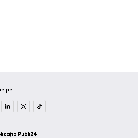
ne pe
licația Publi24