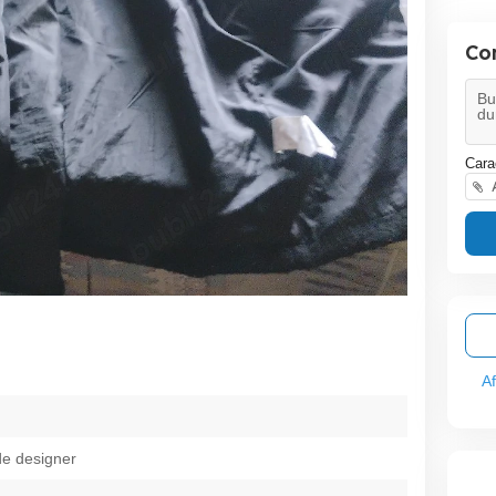
Co
Cara
A
A
de designer