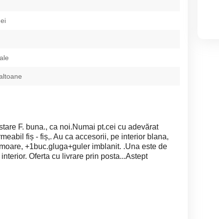
ei
ale
paltoane
tare F. buna., ca noi.Numai pt.cei cu adevărat
meabil fiș - fiș,. Au ca accesorii, pe interior blana,
ermoare, +1buc.gluga+guler imblanit. .Una este de
nterior. Oferta cu livrare prin posta...Astept