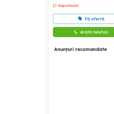
Raportează
Fă ofertă
Arată telefon
Anunțuri recomandate
Depozit Haine Second
Hand
Sector 4
6 RON