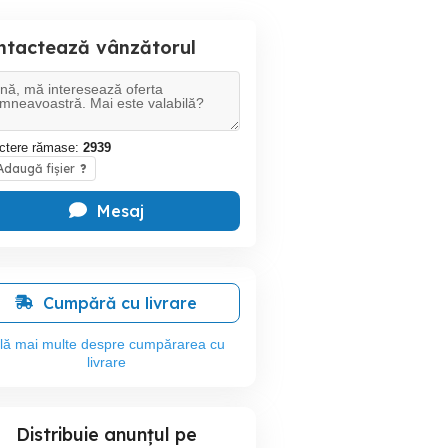
ntactează vânzătorul
ctere rămase:
2939
daugă fișier
?
Mesaj
Cumpără cu livrare
flă mai multe despre cumpărarea cu
livrare
Distribuie anunțul pe