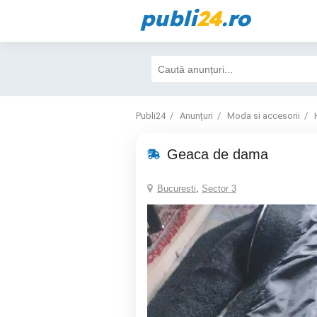
publi
24
.ro
Publi24
Anunțuri
Moda si accesorii
Geaca de dama
Bucuresti
,
Sector 3