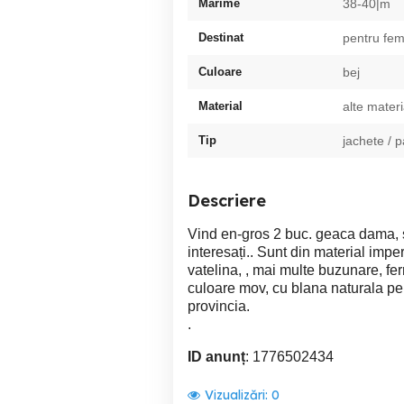
Marime
38-40|m
Destinat
pentru fem
Culoare
bej
Material
alte materi
Tip
jachete / 
Descriere
Vind en-gros 2 buc. geaca dama, s
interesați.. Sunt din material imper
vatelina, , mai multe buzunare, f
culoare mov, cu blana naturala pe i
provincia.
.
ID anunț
: 1776502434
Vizualizări:
0