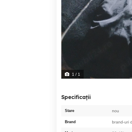
1
/ 1
Specificații
Stare
nou
Brand
brand-uri 