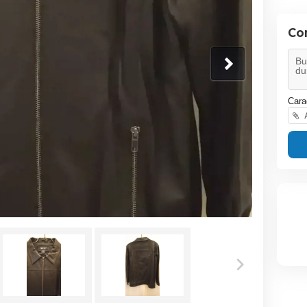
Co
Cara
A