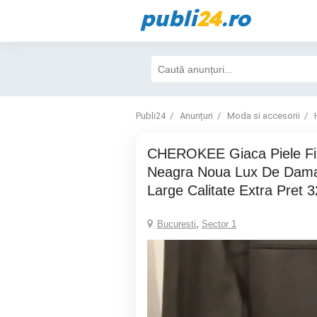
publi
24
.ro
Publi24
Anunțuri
Moda si accesorii
CHEROKEE Giaca Piele Fina Naturala
Neagra Noua Lux De Dam
Large Calitate Extra Pret 
Bucuresti
,
Sector 1