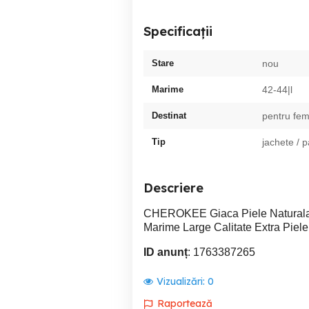
Specificații
Stare
nou
Marime
42-44|l
Destinat
pentru fem
Tip
jachete / 
Descriere
CHEROKEE Giaca Piele Natural
Marime Large Calitate Extra Piele
ID anunț
: 1763387265
Vizualizări:
0
Raportează