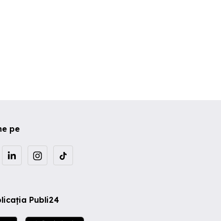
ne pe
licația Publi24