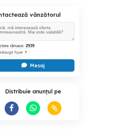
ntactează vânzătorul
ctere rămase:
2939
daugă fișier
?
Mesaj
Distribuie anunțul pe