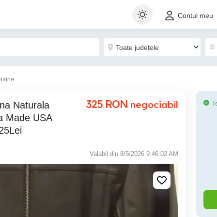
Contul meu
Haine
325
RON
negociabil
T
a Made USA
325Lei
Valabil din 8/5/2026 9:46:02 AM