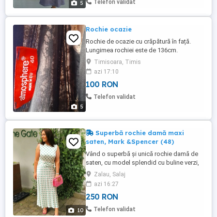
Telefon validat
5
Rochie ocazie
Rochie de ocazie cu crăpătură în față.
Lungimea rochiei este de 136cm.
Timisoara, Timis
azi 17:10
100 RON
Telefon validat
5
Superbă rochie damă maxi
saten, Mark &Spencer (48)
Vând o superbă și unică rochie damă de
saten, cu model splendid cu buline verzi,
cu croială clasică elegantă inspirată din
Zalau, Salaj
stilul " Pretty Woman"! Materialul de saten
azi 16:27
cu luciu de mătase cade frumos pe corp,
250 RON
iar cordonul lat evidențiază superb silueta
dumneavoastră! Dacă căutați rochia
Telefon validat
10
perfectă pentru ...