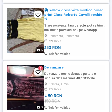
Yellow dress with multicoloured
print Class Roberto Cavalli rochie
zi
Stare excelenta, fara defecte. pot sa trimit
mai multe poze aici sau pe WhatApp
Beautiful dress by Roberto Cavalli.
Constanta, Constanta
Suitable for special occasions When we
azi 16:26
think of Roberto Cavalli, we imagine
350 RON
animal prints and vibrant colours. This
5
dress is the proof that these elements are
Telefon validat
characteristic to the Italian ...
De vanzare
1
De vanzare rochie de nasa purtata o
singura data marimea 48 pret150 lei
pantofi nr 37 sandale nr 36 brestea 50 de
Brestea, Timis
lei judetul timis denta
azi 16:22
50 RON
150 RON
5
Telefon validat