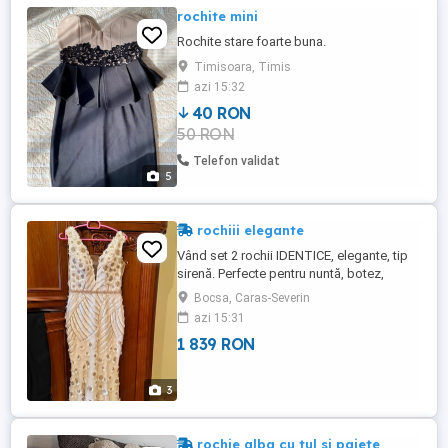
rochite mini
Rochite stare foarte buna.
Timisoara, Timis
azi 15:32
40 RON
50 RON
Telefon validat
5
rochiii elegante
Vând set 2 rochii IDENTICE, elegante, tip
sirenă. Perfecte pentru nuntă, botez,
petrecere sau evenimente speciale.
Bocsa, Caras-Severin
*Detalii rochie:* - *Culoare:* Alb ivoire cu
azi 15:31
aplicații floricele 3D - *Croială:* Tip sirenă,
1 839 RON
decolteu în V, bretele subțiri, talie
subliniată cu briu lucios - *Material:* Tull
brodat ...
3
rochie alba cu tul si paiete