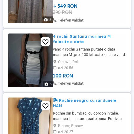
singura data, în stare impecabila. Curățată
349 RON
și pregătită pentru client. Bretelele sunt
390 RON
ajustabile. Marime: se potrivește pentru M
sau L Cupele la ...
5
Telefon validat
4 rochii Santana marimea M
folosite o data
vand 4 rochii Santana purtate o data
marimea M ,pret 100 lei toate 4,nu se vand
separat ,nu trimit prin curier doar Craiova
Craiova, Dolj
azi 20:56
100 RON
Telefon validat
3
Rochie neagra cu randunele
H&M
Rochie din bumbac, cu cordon in talie,
marimea L. In stare foarte buna. Potrivita
pentru vreme sub 30 grade sau seara,
Brasov, Brasov
cand e mai racoare. Pentru o inaltime 1.60
azi 20:27