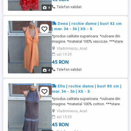
Telefon validat
4
Deea | rochie dama | bust 82 cm
| mar. 34 - 36 | XS - S
*produs calitate superioara. *culoare din
imagine. *material 100% vascoze. ***stare
buna. produs utilizat. NU FAC SCHIMBURI
Vladimirescu, Arad
azi 19:29
45 RON
Telefon validat
4
Ella | rochie dama | bust 80 cm |
mar. 34 - 36 | XS - S
*produs calitate superioara. *culoare din
imagine. *material 100% cotton. ***stare
buna. produs utilizat. NU FAC SCHIMBURI
Vladimirescu, Arad
azi 19:29
45 RON