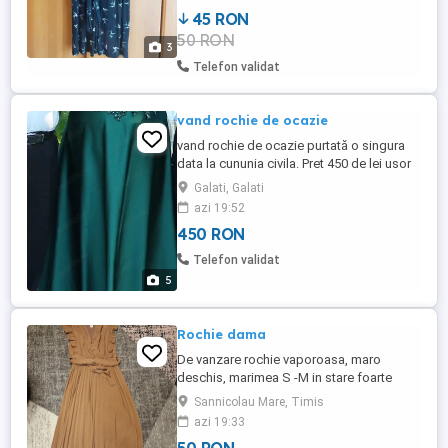
m, rochia vine pana la jumatatea gambei.
45 RON
50 RON
3
Telefon validat
vand rochie de ocazie
vand rochie de ocazie purtată o singura
data la cununia civila. Pret 450 de lei usor
negociabil! rog si ofer seriozitate
Galati, Galati
azi 19:52
450 RON
Telefon validat
5
Rochie dama
De vanzare rochie vaporoasa, maro
deschis, marimea S -M in stare foarte
buna
Sannicolau Mare, Timis
azi 19:33