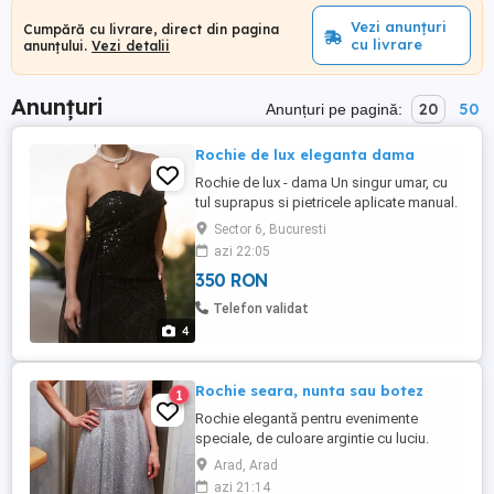
Vezi anunțuri
Cumpără cu livrare, direct din pagina
cu livrare
anunțului.
Vezi detalii
Anunțuri
20
50
Anunțuri pe pagină:
Rochie de lux eleganta dama
Rochie de lux - dama Un singur umar, cu
tul suprapus si pietricele aplicate manual.
Trena din tul este detasabila. Noua fara
Sector 6, Bucuresti
eticheta . Nu prezinta imperfectiuni.
azi 22:05
350 RON
Telefon validat
4
Rochie seara, nunta sau botez
1
Rochie elegantă pentru evenimente
speciale, de culoare argintie cu luciu.
Perfectă pentru ocazii precum baluri,
Arad, Arad
serate, nunți sau botezuri. Purtata o
azi 21:14