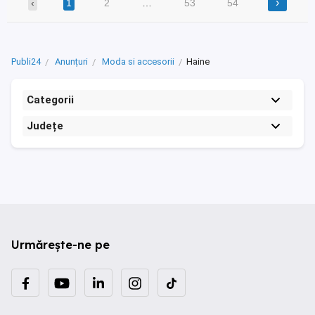
›
‹
1
2
…
53
54
Publi24
Anunțuri
Moda si accesorii
Haine
Categorii
Județe
Urmărește-ne pe