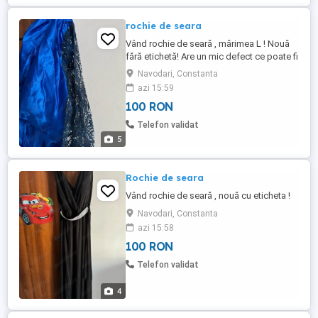
rochie de seara
Vând rochie de seară , mărimea L ! Nouă
fără etichetă! Are un mic defect ce poate fi
remediat !
Navodari, Constanta
azi 15:59
100 RON
Telefon validat
5
Rochie de seara
Vând rochie de seară , nouă cu eticheta !
Navodari, Constanta
azi 15:58
100 RON
Telefon validat
4