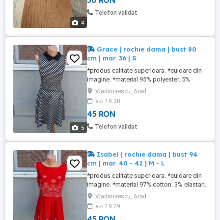
50 RON
Telefon validat
4
Grace | rochie dama | bust 80
cm | mar. 36 | S
*produs calitate superioara. *culoare din
imagine. *material 95% polyester. 5%
elastan. ***stare buna. produs utilizat. NU
Vladimirescu, Arad
FAC SCHIMBURI
azi 19:30
45 RON
Telefon validat
5
Isabel | rochie dama | bust 94
cm | mar. 40 - 42 | M - L
*produs calitate superioara. *culoare din
imagine. *material 97% cotton. 3% elastan.
***stare buna. produs utilizat. NU FAC
Vladimirescu, Arad
SCHIMBURI
azi 19:29
45 RON