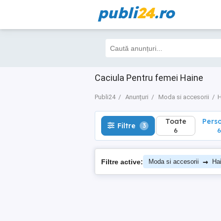
publi
24
.ro
Toate
Perso
Filtre
3
6
6
Caciula Pentru femei Haine
Publi24
Anunțuri
Moda si accesorii
H
Toate
Pers
Filtre
3
6
6
→
Filtre active:
Moda si accesorii
Ha