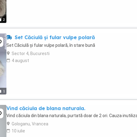
2
Set Căciulă și fular vulpe polară
Set Căciulă și fular vulpe polară, în stare bună
Sector 4, Bucuresti
4 august
1
Vind căciula de blana naturala.
Vind căciula din blana naturala, purtată doar de 2 ori. Cauza inutilizar
Gologanu, Vrancea
10 iulie