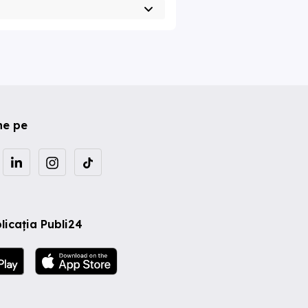
ne pe
licația Publi24