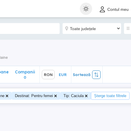
ane
Companii
RON
EUR
Sortează
Contul meu
0
aine
oane
Companii
RON
EUR
Sortează
0
ine
Destinat: Pentru femei
Tip: Caciula
Șterge toate filtrele