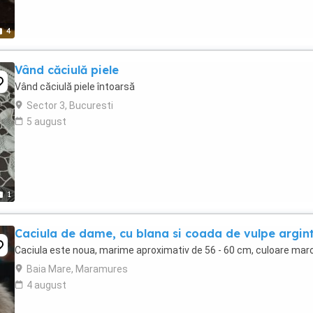
4
Vând căciulă piele
Vând căciulă piele întoarsă
Sector 3, Bucuresti
5 august
1
Caciula de dame, cu blana si coada de vulpe argint
Caciula este noua, marime aproximativ de 56 - 60 cm, culoare mar
Baia Mare, Maramures
4 august