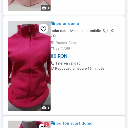
1
polar dama
polar dama Marimi disponibile: S, L, XL,
2XL
Oradea, Bihor
azi 17:00
80 RON
Telefon validat
Repostat la fiecare 15 minute
1
palton scurt dama
5