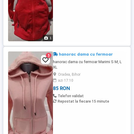
1
hanorac dama cu fermoar
3
hanorac dama cu fermoar Marimi S M, L
XL
Oradea, Bihor
azi 17:10
85 RON
Telefon validat
Repostat la fiecare 15 minute