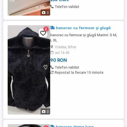
Telefon validat
2
hanorac cu fermoar și glugă
2
hanorac cu fermoar și glugă Marimi: S M,
L XL
Oradea, Bihor
azi 16:45
90 RON
Telefon validat
Repostat la fiecare 15 minute
2
hanorac dama lung