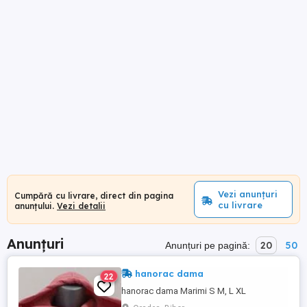
Vezi anunțuri
Cumpără cu livrare, direct din pagina
cu livrare
anunțului.
Vezi detalii
Anunțuri
20
50
Anunțuri pe pagină:
hanorac dama
22
hanorac dama Marimi S M, L XL