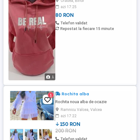
Oradea, Bihor
azi 17:25
80 RON
Telefon validat
Repostat la fiecare 15 minute
1
Rochita alba
1
Rochita noua alba de ocazie
Ramnicu Valcea, Valcea
azi 17:22
150 RON
200 RON
Telefon validat