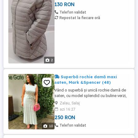
130 RON
Telefon validat
Repostat la fiecare oră
2
Superbă rochie damă maxi
saten, Mark &Spencer (48)
Vând o superbă și unică rochie damă de
saten, cu model splendid cu buline verzi,
cu croială clasică elegantă inspirată din
Zalau, Salaj
stilul " Pretty Woman"! Materialul de saten
azi 16:27
cu luciu de mătase cade frumos pe corp,
250 RON
iar cordonul lat evidențiază superb silueta
dumneavoastră! Dacă căutați rochia
Telefon validat
10
perfectă pentru ...