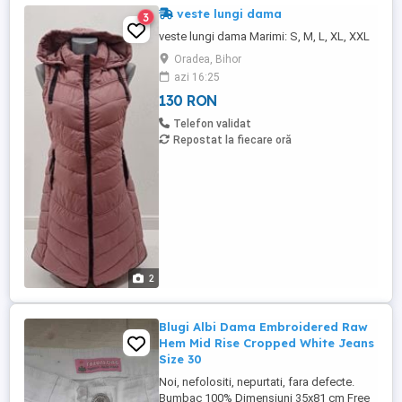
veste lungi dama
3
veste lungi dama Marimi: S, M, L, XL, XXL
Oradea, Bihor
azi 16:25
130 RON
Telefon validat
Repostat la fiecare oră
2
Blugi Albi Dama Embroidered Raw
Hem Mid Rise Cropped White Jeans
Size 30
Noi, nefolositi, nepurtati, fara defecte.
Bumbac 100% Dimensiuni 35x81 cm Free