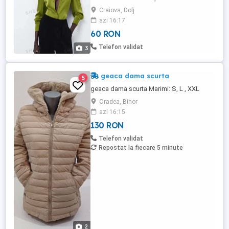
Craiova, Dolj
azi 16:17
60 RON
Telefon validat
3
geaca dama scurta
5
geaca dama scurta Marimi: S, L , XXL
Oradea, Bihor
azi 16:15
130 RON
Telefon validat
Repostat la fiecare 5 minute
2