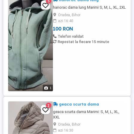
5
hanorac dama lung Marimi S, M, L, XL, 2XL
Oradea, Bihor
azi 16:40
100 RON
Telefon validat
Repostat la fiecare 15 minute
1
geaca scurta dama
2
geaca scurta dama Marimi: S, M, L, XL,
XXL
Oradea, Bihor
azi 16:30