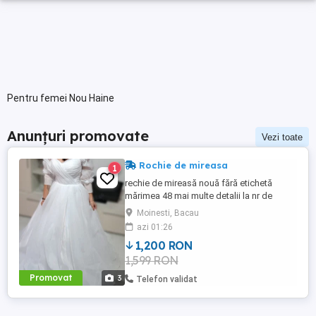
Pentru femei Nou Haine
Anunțuri promovate
Vezi toate
Rochie de mireasa
1
rechie de mireasă nouă fără etichetă
mărimea 48 mai multe detalii la nr de
telefon
Moinesti, Bacau
azi 01:26
1,200 RON
1,599 RON
Promovat
3
Telefon validat