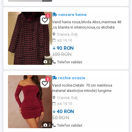
vanzare haina
1
Vand haina noua,Moda Aliss,marimea 48
,cu blanita in interior,noua,cu eticheta
rupta.Lungimea este de 90 cm iar fata,
Craiova, Dolj
masurata dintr-o parte in alta este de 60
azi 16:10
cm.
90 RON
100 RON
1
Telefon validat
rochie ocazie .
2
Vand rochie.Detalii: 70 cm neintinsa
material elastic(se intinde) lungime
maneci:64 cm bust:85 cm talie:70 cm
Craiova, Dolj
solduri:90 cm Este potrivita pentru o
azi 16:10
persoana cu masurile:173 cm
40 RON
inaltime,bust 85,talie(se intinde),solduri
50 RON
103cm. Atasez poza cu rochia imbracata.
Culoarea rochiei este cea de pe manechin
2
Telefon validat
...