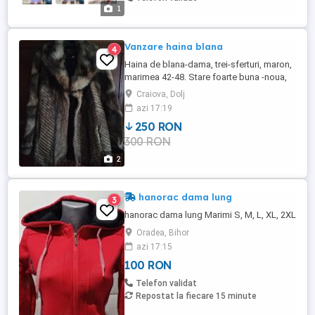
1
Vanzare haina blana
4
Haina de blana-dama, trei-sferturi, maron,
marimea 42-48. Stare foarte buna -noua,
purtata o singura data..
Craiova, Dolj
azi 17:19
250 RON
300 RON
2
hanorac dama lung
3
hanorac dama lung Marimi S, M, L, XL, 2XL
Oradea, Bihor
azi 17:15
100 RON
Telefon validat
Repostat la fiecare 15 minute