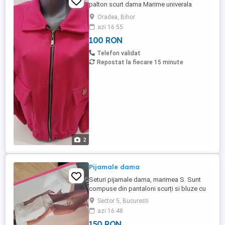
palton scurt dama Marime univerala
Oradea, Bihor
azi 16:55
100 RON
Telefon validat
Repostat la fiecare 15 minute
2
Pijamale dama
Seturi pijamale dama, marimea S. Sunt
compuse din pantaloni scurți si bluze cu
mâneci scurte.
Sector 5, Bucuresti
azi 16:48
150 RON