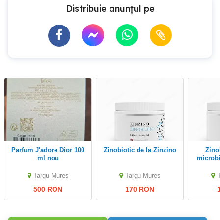
Distribuie anunțul pe
Parfum J'adore Dior 100
Zinobiotic de la Zinzino
Zinobiotic pentru
ml nou
microbi
Targu Mures
Targu Mures
500 RON
170 RON