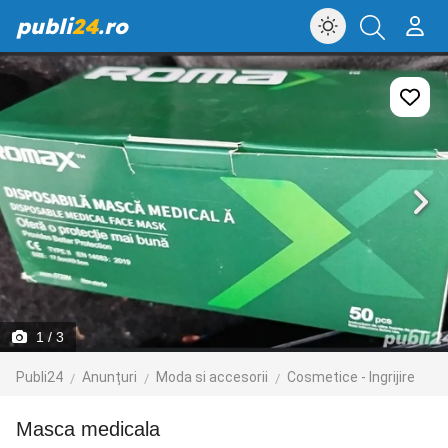
publi
24
.ro
1
/ 3
Publi24
Anunțuri
Moda si accesorii
Cosmetice - Ingrijire
Masca medicala