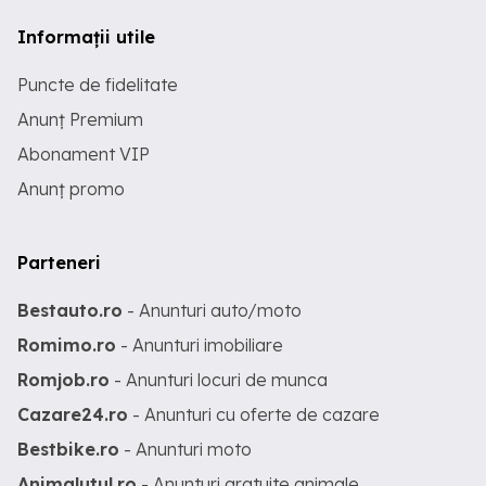
Informații utile
Puncte de fidelitate
Anunț Premium
Abonament VIP
Anunț promo
Parteneri
Bestauto.ro
- Anunturi auto/moto
Romimo.ro
- Anunturi imobiliare
Romjob.ro
- Anunturi locuri de munca
Cazare24.ro
- Anunturi cu oferte de cazare
Bestbike.ro
- Anunturi moto
Animalutul.ro
- Anunturi gratuite animale