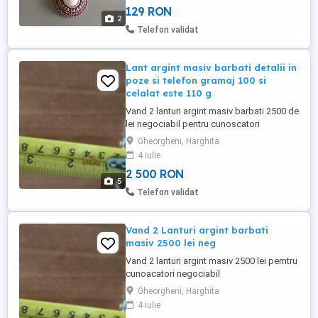
129 RON
Material: Realizat din Riolit silicificat,
2
aspect natural, textură interesantă.
Telefon validat
Lant argint masiv barbati detalii in
poze si telefon gramaj 100 si
celalat este 110 g
Vand 2 lanturi argint masiv barbati 2500 de
lei negociabil pentru cunoscatori
Gheorgheni, Harghita
4 iulie
2 500 RON
5
Telefon validat
Vand 2 Lanturi argint barbati
masiv 2500 lei neg
Vand 2 lanturi argint masiv 2500 lei pemtru
cunoacatori negociabil
Gheorgheni, Harghita
4 iulie