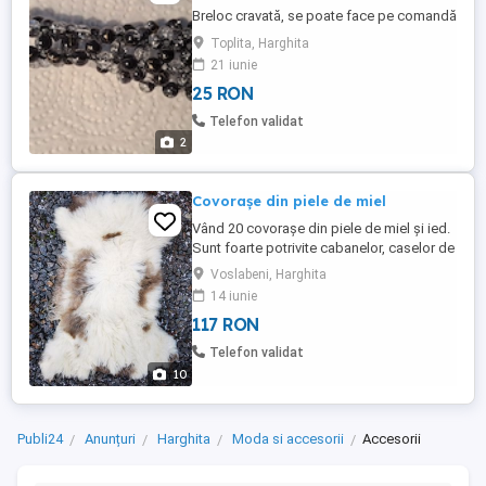
Breloc cravată, se poate face pe comandă
Toplita, Harghita
21 iunie
25 RON
Telefon validat
2
Covorașe din piele de miel
Vând 20 covorașe din piele de miel și ied.
Sunt foarte potrivite cabanelor, caselor de
vacanta și în general constructiilor
Voslabeni, Harghita
amenajarilor cu aspect rustic. Covorasele
14 iunie
sunt din piele de miel prelucrate foarte
117 RON
frumos. Pot fi amplasate atât pe perete,
cât și pe podea. Toate covorasele sunt
Telefon validat
depozitate și ...
10
Publi24
Anunțuri
Harghita
Moda si accesorii
Accesorii