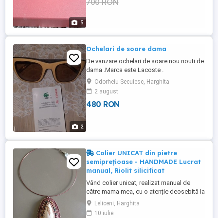
700 RON
5
Ochelari de soare dama
De vanzare ochelari de soare nou nouti de
dama .Marca este Lacoste .
Odorheiu Secuiesc, Harghita
2 august
480 RON
2
Colier UNICAT din pietre
semiprețioase - HANDMADE Lucrat
manual, Riolit silicificat
Vând colier unicat, realizat manual de
către mama mea, cu o atenție deosebită la
detalii. Bijuteria este o piesă deosebită,
Leliceni, Harghita
ideală pentru un cadou special sau pentru
10 iulie
a adăuga eleganță ținutelor zilnice.