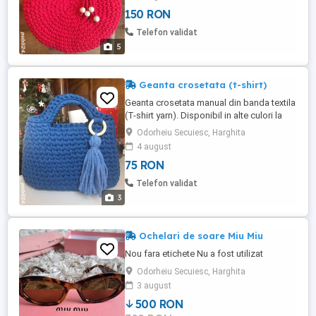
handmade.
150 RON
Telefon validat
5
Geanta crosetata (t-shirt)
Geanta crosetata manual din banda textila
(T-shirt yarn). Disponibil in alte culori la
comanda.
Odorheiu Secuiesc, Harghita
4 august
75 RON
Telefon validat
3
Ochelari de soare Miu Miu
Nou fara etichete Nu a fost utilizat
Odorheiu Secuiesc, Harghita
3 august
500 RON