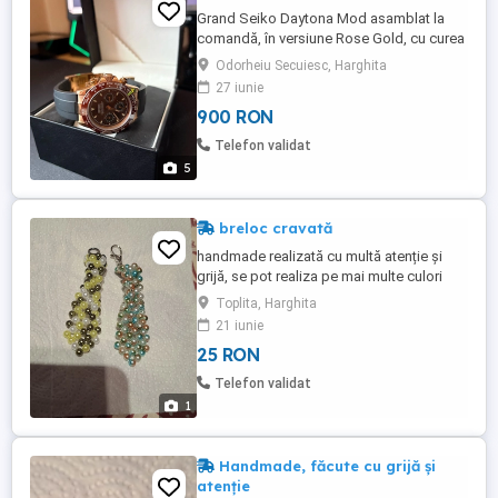
Grand Seiko Daytona Mod asamblat la
comandă, în versiune Rose Gold, cu curea
din cauciuc neagră și cataramă metalică.
Odorheiu Secuiesc, Harghita
Se vinde din cauza neutilizării. Sunt
27 iunie
interesat și de schimb cu un alt ceas. Nu
900 RON
prezintă nicio zgârietură sau deteriorare.
Telefon validat
5
breloc cravată
handmade realizată cu multă atenție și
grijă, se pot realiza pe mai multe culori
Toplita, Harghita
21 iunie
25 RON
Telefon validat
1
Handmade, făcute cu grijă și
atenție