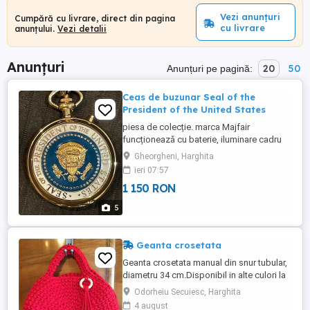
Vezi anunțuri
Cumpără cu livrare, direct din pagina
cu livrare
anunțului.
Vezi detalii
Anunțuri
20
50
Anunțuri pe pagină:
Ceas de buzunar Seal of the
President of the United States
piesa de colecție. marca Majfair
funcționează cu baterie, iluminare cadru
fara crapaturi sau fisuri
Gheorgheni, Harghita
ieri 07:57
1 150 RON
5
Geanta crosetata
Geanta crosetata manual din snur tubular,
diametru 34 cm.Disponibil in alte culori la
comanda. Poate fi un cadou minunat
Odorheiu Secuiesc, Harghita
pentru persoanele pasionate de
4 august