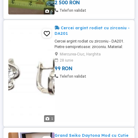
2 500 RON
Telefon validat
5
Cercei argint rodiat cu zirconiu -
DA201
Cercei argint rodiat cu zirconiu - DA201.
Pietre semipretoase: zirconiu. Material:
argint 925 rodiat. Lungime: 19 mm. Latime:
Miercurea-Ciuc, Harghita
10 mm. Fiecare bijuterie este insotita de
28 iunie
certificatul de garantie privind
99 RON
autenticitatea argintului.
Telefon validat
1
Grand Seiko Daytona Mod cu Cutie