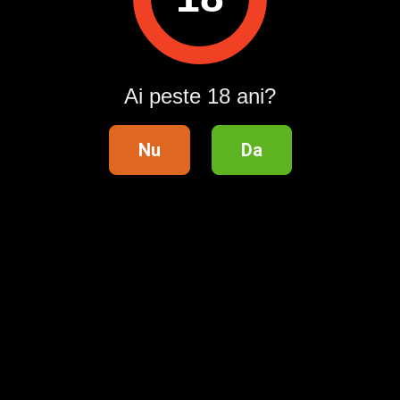
1
Publi24
Anunțuri
Suceava
Matrimoniale
Saloane masaj
Ai peste 18 ani?
Categorii
Județe
Nu
Da
Localități
Urmărește-ne pe