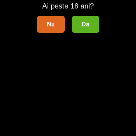
Suport clienți
Ai peste 18 ani?
Ajutor
Nu
Da
Contact
Publicitate
Întrebări frecvente
Termeni și condiții
Lista categoriilor
Siguranța tranzacțiilor
Modifică setările de confidențialitate
Regulament Campanie
Livrare cu verificare colet
Informații utile