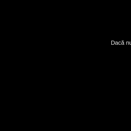
Dacă nu