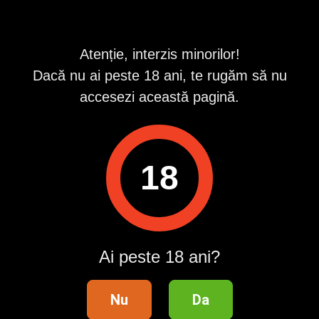
Atenție, interzis minorilor!
Dacă nu ai peste 18 ani, te rugăm să nu
Descarcă aplicația Publi24
accesezi această pagină.
18
Suport clienți
Ajutor
Contact
Publicitate
Ai peste 18 ani?
Întrebări frecvente
Termeni și condiții
Nu
Da