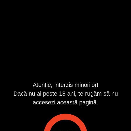
Telefon validat
Publi24
Anunțuri
Braila
Matrimoniale
Prietenii/Casatorii
Categorii
Județe
Localități
Atenție, interzis minorilor!
Dacă nu ai peste 18 ani, te rugăm să nu
accesezi această pagină.
Urmărește-ne pe