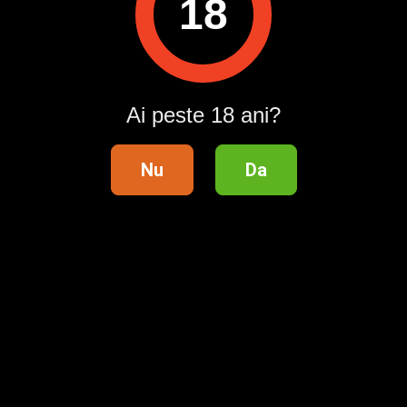
18
Descarcă aplicația Publi24
Ai peste 18 ani?
Nu
Da
Suport clienți
Ajutor
Contact
Publicitate
Întrebări frecvente
Termeni și condiții
Lista categoriilor