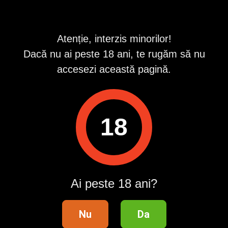
Atenție, interzis minorilor!
Dacă nu ai peste 18 ani, te rugăm să nu
Descarcă aplicația Publi24
accesezi această pagină.
18
Suport clienți
Ajutor
Contact
Publicitate
Ai peste 18 ani?
Întrebări frecvente
Termeni și condiții
Nu
Da