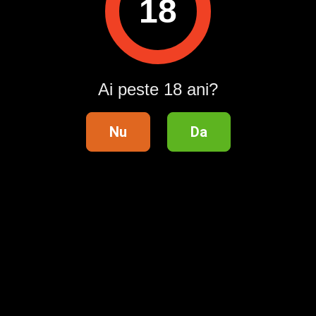
18
Descarcă aplicația Publi24
Ai peste 18 ani?
Nu
Da
Suport clienți
Ajutor
Contact
Publicitate
Întrebări frecvente
Termeni și condiții
Lista categoriilor