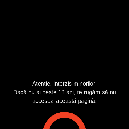
Publi24
Anunțuri
Arad
Arad
Matrimoniale
Prietenii/Casatorii
Categorii
Județe
Localități
Atenție, interzis minorilor!
Dacă nu ai peste 18 ani, te rugăm să nu
accesezi această pagină.
Urmărește-ne pe