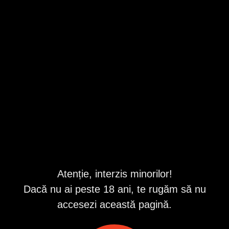
si acum!
Curata si frumoasa, forme placute si
funduletz apetisant te scot din rutina
zilnica. Imi place sa glumesc, sa ma
Caransebes, Caras-Severin
distrez, sa ofer si sa primesc placere.
6 august
Daca ti-am starnit instinctele masculine,
Telefon validat
Suna-ma sau Trimite-mi SMS la numarul
scurt de telefon de pe pozele mele cu
5
numele meu RUXY ca sa ne cunoastem. ...
Publi24
Anunțuri
Caras-Severin
Matrimoniale
Hotline
Categorii
Județe
Localități
Atenție, interzis minorilor!
Dacă nu ai peste 18 ani, te rugăm să nu
accesezi această pagină.