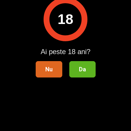
18
Urmărește-ne pe
Ai peste 18 ani?
Descarcă aplicația Publi24
Nu
Da
Suport clienți
Ajutor
Contact
Publicitate