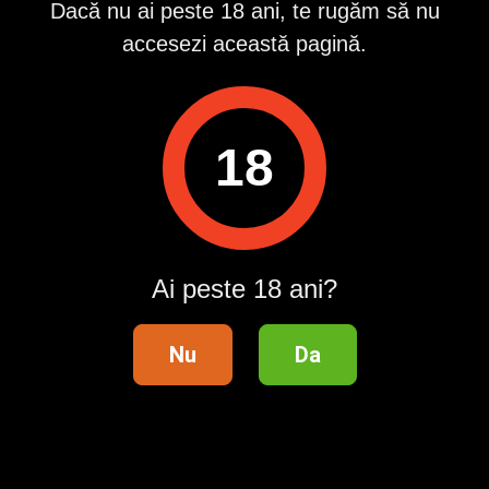
Dacă nu ai peste 18 ani, te rugăm să nu
Județe
accesezi această pagină.
Localități
18
Urmărește-ne pe
Ai peste 18 ani?
Nu
Da
Descarcă aplicația Publi24