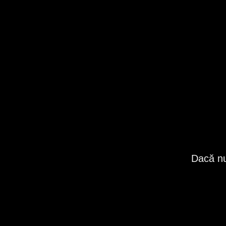
Dacă nu