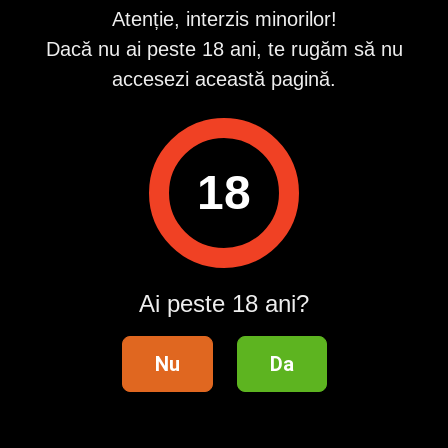
Descarcă aplicația Publi24
Atenție, interzis minorilor!
Dacă nu ai peste 18 ani, te rugăm să nu
accesezi această pagină.
Suport clienți
18
Ajutor
Contact
Publicitate
Întrebări frecvente
Ai peste 18 ani?
Termeni și condiții
Lista categoriilor
Nu
Da
Siguranța tranzacțiilor
Modifică setările de confidențialitate
Regulament Campanie