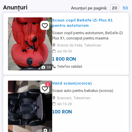
Anunțuri
20
50
Anunțuri pe pagină:
Scaun copil BeSafe iZi Plus X1
pentru autoturism
Scaun copil pentru autoturism, BeSafe iZi
Plus X1, conceput pentru maxima
siguranta si confort a copilului, prindere in
Rosiori de Vede, Teleorman
mai multe puncte, picior de sprijin
azi 06:56
(scaunul se monteaza numai cu spatele
1 800 RON
catre directia de mers), structura
rezistenta, centuri de siguranta, airbag,
Telefon validat
10
tetiera reglabila pe inaltime ...
Vand scaun(scoica)
2
Scaun auto pentru bebelus.(scoica).
Branceni, Teleorman
ieri 16:28
100 RON
2