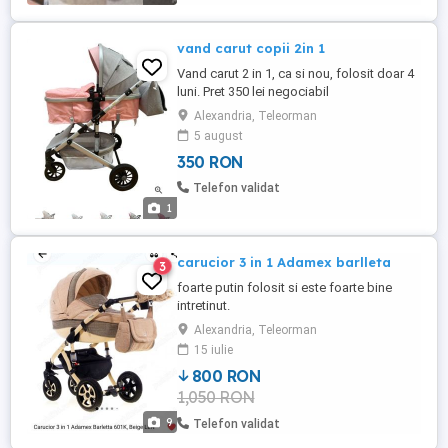
vand carut copii 2in 1
Vand carut 2 in 1, ca si nou, folosit doar 4
luni. Pret 350 lei negociabil
Alexandria, Teleorman
5 august
350 RON
Telefon validat
1
carucior 3 in 1 Adamex barlleta
3
foarte putin folosit si este foarte bine
intretinut.
Alexandria, Teleorman
15 iulie
800 RON
1,050 RON
9
Telefon validat