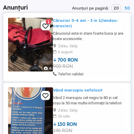
Anunțuri
20
50
Anunțuri pe pagină:
Cărucior 0-4 ani - 3 in 1(landou-
1
carucior)
Căruciorul este in stare foarte buna și are
toate accesoriile .
Zalau, Salaj
6 august
700 RON
900 RON
8
Telefon validat
Vând marsupiu nefolosit
Vând 2 marsupiu cel negru la 80 și cel
roșu la 50 mai multe informații la telefon
Zalau, Salaj
26 iulie
130 RON
190 RON