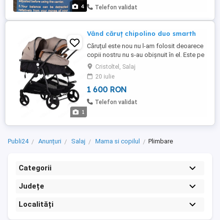
4
Telefon validat
Vând căruț chipolino duo smarth
Căruțul este nou nu l-am folosit deoarece
copii nostru nu s-au obișnuit în el. Este pe
culoare maro este de anul trecut din vară ,
Cristoltel, Salaj
dacă doriți informații ofer mai multe poze
20 iulie
cu el . Prețul este negociabil
1 600 RON
Telefon validat
1
Publi24
Anunțuri
Salaj
Mama si copilul
Plimbare
Categorii
Județe
Localități