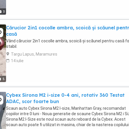
3
Cărucior 2in1 cocolle ambra, scoică și scăunel pent
casă
Vând cărucior 2in1 cocolle ambra, scoică și scăunel pentru casă f
stabil.
Targu Lapus, Maramures
14 iulie
5
Cybex Sirona M2 i-size 0-4 ani, rotativ 360 Testat
ADAC, scor foarte bun
Scaun auto Cybex Sirona M2 I-size, Manhattan Gray, recomandat
copiilor intre 0 luni - Noua generatie de scaune Cybex Sirona M2 i Si
Sirona M2 I-Size este noul scaun auto reboard de la Cybex. Acest
scaun auto poate fi utilizat in masina, chiar de la nasterea copilului