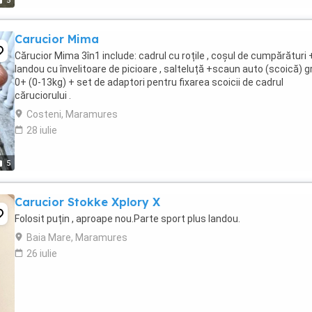
5
Carucior Mima
Cărucior Mima 3în1 include: cadrul cu roțile , coșul de cumpărături 
landou cu învelitoare de picioare , salteluță +scaun auto (scoică) 
0+ (0-13kg) + set de adaptori pentru fixarea scoicii de cadrul
căruciorului .
Costeni, Maramures
28 iulie
5
Carucior Stokke Xplory X
Folosit puțin , aproape nou.Parte sport plus landou.
Baia Mare, Maramures
26 iulie