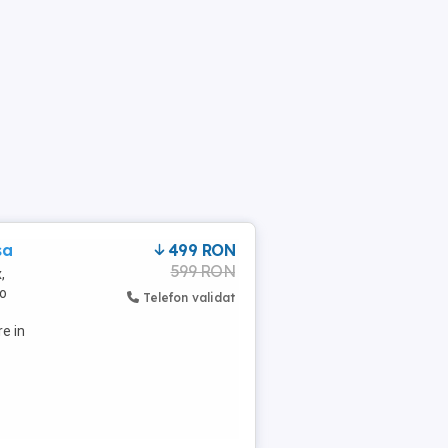
sa
499 RON
599 RON
,
to
Telefon validat
re in