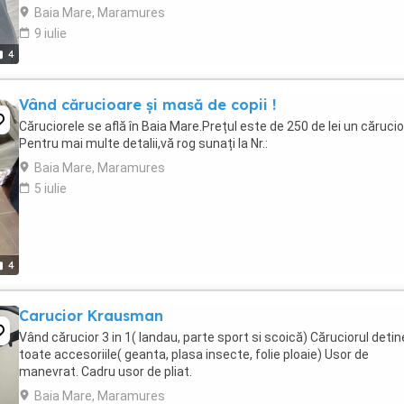
spatele la directia de mers ...
Baia Mare, Maramures
9 iulie
4
Vând cărucioare și masă de copii !
Căruciorele se află în Baia Mare.Prețul este de 250 de lei un cărucio
Pentru mai multe detalii,vă rog sunați la Nr.:
Baia Mare, Maramures
5 iulie
4
Carucior Krausman
Vând cărucior 3 in 1( landau, parte sport si scoică) Căruciorul detin
toate accesoriile( geanta, plasa insecte, folie ploaie) Usor de
manevrat. Cadru usor de pliat.
Baia Mare, Maramures