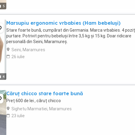
5
Marsupiu ergonomic vrbabies (Ham bebeluși)
Stare foarte bună, cumpărat din Germania. Marca vrbabies. 4 poziți
purtare. Potrivit pentru bebeluși între 3,5 kg și 15 kg. Doar ridicare
personală din Seini, Maramureș.
Seini, Maramures
26 iulie
4
Căruț chicco stare foarte bună
Preț 600 de lei , căruț chicco
Sighetu Marmatiei, Maramures
23 iulie