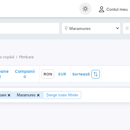
ane
Companii
RON
EUR
Sortează
Contul meu
0
i copilul
Plimbare
oane
Companii
RON
EUR
Sortează
2
0
bare
Maramures
Șterge toate filtrele