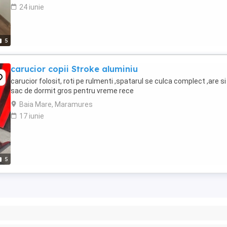
24 iunie
5
carucior copii Stroke aluminiu
carucior folosit, roti pe rulmenti ,spatarul se culca complect ,are si
sac de dormit gros pentru vreme rece
Baia Mare, Maramures
17 iunie
5