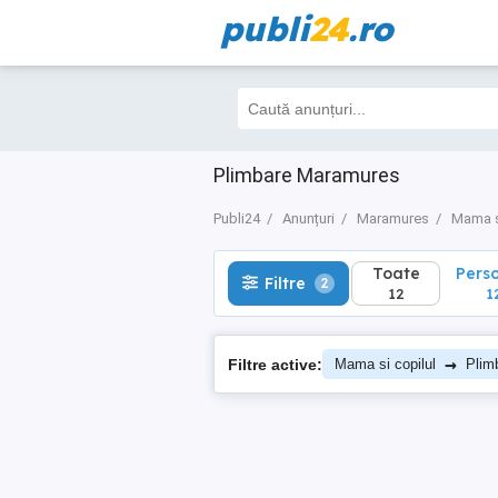
publi
24
.ro
Toate
Perso
Filtre
2
12
12
Plimbare Maramures
Publi24
Anunțuri
Maramures
Mama s
Toate
Pers
Filtre
2
12
1
→
Filtre active:
Mama si copilul
Plim