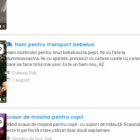
5
ham pentru transport bebelusi
Ham multicolor pentru tinut bebelusul la piept, fie cu fata la
dumneavoastra, fie cu spatele, prevazut cu cateva curele cu cat
care sa faca totul mai usor. Este un ham nou_A2
Craiova, Dolj
1 august
4
scaun de masina pentru copil
Vând scaun de mașină pentru copil , cu suport de măsuță .Scaunul
este în perfectă stare utilizat doar două saptamani .
Simnicu de Sus, Dolj