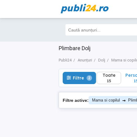
publi
24
.ro
Toate
Perso
Filtre
2
15
15
Plimbare Dolj
Publi24
Anunțuri
Dolj
Mama si copil
Toate
Pers
Filtre
2
15
1
→
Filtre active:
Mama si copilul
Plim