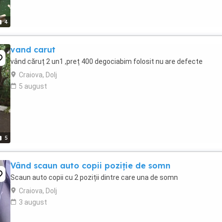
4
vand carut
vând căruț 2 un1 ,preț 400 degociabim folosit nu are defecte
Craiova, Dolj
5 august
5
Vând scaun auto copii poziție de somn
Scaun auto copii cu 2 poziții dintre care una de somn
Craiova, Dolj
3 august