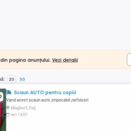
 din pagina anunțului.
Vezi detalii
nă:
20
50
Scaun AUTO pentru copiii
Vand acest scaun auto ,impecabil ,nefolosit
Maglavit, Dolj
ieri 14:01