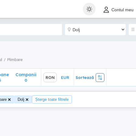
ane
Companii
RON
EUR
Sortează
Contul meu
0
ul
Plimbare
oane
Companii
RON
EUR
Sortează
5
0
bare
Dolj
Șterge toate filtrele