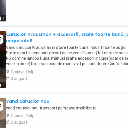
2
Cărucior Krausman + accesorii, stare foarte bună, 
negociabil!
Vând cărucior Krausman în stare foarte bună, folosit foarte puțin.
Parte sport + accesorii (exact ce se vede în poze) NU conține scoic
NU conține landou Husă, mănuși și alte accesorii incluse(doar ce s
vede in poze) Roți mari ușor de manevrat pe orice teren Confortabil
practic , ...
Craiova, Dolj
3 august
5
vand carucior nou
vand carucior nou transport persoane imobilizate.
Craiova, Dolj
2 august