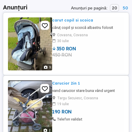
Anunțuri
20
50
Anunțuri pe pagină:
carut copil si scoica
căruț copil și scoică albastru folosit
Covasna, Covasna
30 iulie
350 RON
450 RON
3
Carucior 2in 1
vand carucior stare buna vând urgent
Targu Secuiesc, Covasna
19 iulie
190 RON
Telefon validat
2