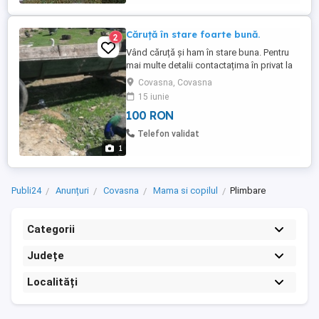
Căruță în stare foarte bună.
2
Vând căruță și ham în stare buna. Pentru
mai multe detalii contactațima în privat la
telefon .
Covasna, Covasna
15 iunie
100 RON
Telefon validat
1
Publi24
Anunțuri
Covasna
Mama si copilul
Plimbare
Categorii
Județe
Localități