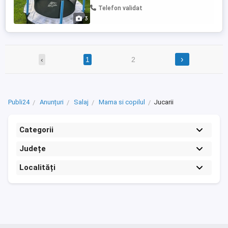
Telefon validat
3
›
‹
1
2
Publi24
Anunțuri
Salaj
Mama si copilul
Jucarii
Categorii
Județe
Localități