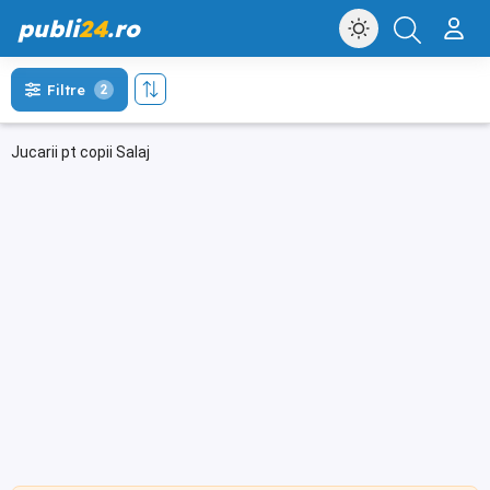
publi
24
.ro
Filtre
2
Jucarii pt copii Salaj