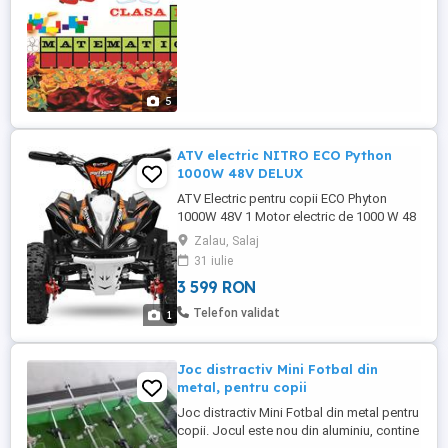
5
ATV electric NITRO ECO Python
1000W 48V DELUX
ATV Electric pentru copii ECO Phyton
1000W 48V 1 Motor electric de 1000 W 48
V Limitator cu 3 trepte de viteze Treapta 1
Zalau, Salaj
viteza de pana 8 km / h Treapta 2 viteza
31 iulie
de pana 15 km / h Treapta 3 viteza de
3 599 RON
pana 30 km / h 3 Trepte de viteza
selectabile cu cheia Indicator de stare a
Telefon validat
1
bateriei Baterie detasabila ...
Joc distractiv Mini Fotbal din
metal, pentru copii
Joc distractiv Mini Fotbal din metal pentru
copii. Jocul este nou din aluminiu, contine