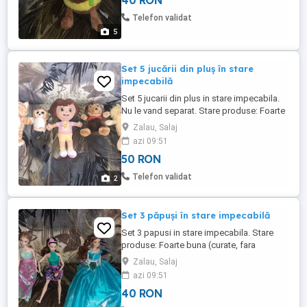
40 RON
moale, antialergic, avand detalii brodate
(siguranta sporita pentru cei mici). Pret: 40
Telefon validat
...
5
Set 5 jucării din pluş în stare
impecabilă
Set 5 jucarii din plus in stare impecabila.
Nu le vand separat. Stare produse: Foarte
buna (curate, fara defecte). Material: Plus
Zalau, Salaj
moale, antialergic, avand detalii brodate
azi 09:51
(siguranta sporita pentru cei mici).
50 RON
Telefon validat
2
Set 3 păpuşi în stare impecabilă
Set 3 papusi in stare impecabila. Stare
produse: Foarte buna (curate, fara
defecte).
Zalau, Salaj
azi 09:51
40 RON