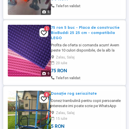
catre cumparator.
Telefon validat
5
75 ron 5 buc - Placa de constructie
1
BioBuddi 25 25 cm - compatibila
LEGO
Profita de oferta si comanda acum! Avem
peste 10 culori disponibile, de la alb la
portocaliu, roz, mov, si "clasicul" verde.
Zalau, Salaj
Atentie, stoc redus la culorile negru,
20 iulie
albastru deschis (Sky Blue) si roz inchis
75 RON
(Watermelon Pink). *BioBuddi este un
5
brand european de jucarii de constructie
Telefon validat
produs din material ...
Donație rog seriozitate
8
Donez trambulină pentru copii persoanele
interesate imi poate scrie pe WhatsApp
Zalau, Salaj
15 iulie
5 RON