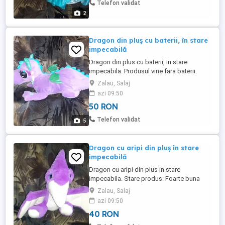
Telefon validat
2
Dragon din pluş cu baterii, în stare
impecabilă
Dragon din plus cu baterii, in stare
impecabila. Produsul vine fara baterii.
Bateriile nu sunt incluse in pret. Stare
Zalau, Salaj
produs: Foarte buna (curat, fara defecte).
azi 09:50
Material: Plus moale, antialergic, avand
50 RON
detalii brodate (siguranta sporita pentru
cei mici).
Telefon validat
5
Dragon cu aripi din pluş în stare
impecabilă
Dragon cu aripi din plus in stare
impecabila. Stare produs: Foarte buna
(curat, fara defecte). Material: Plus moale,
Zalau, Salaj
antialergic, avand detalii brodate
azi 09:50
(siguranta sporita pentru cei mici).
40 RON