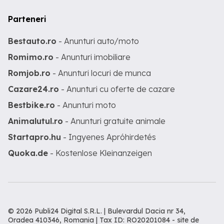
Parteneri
Bestauto.ro
- Anunturi auto/moto
Romimo.ro
- Anunturi imobiliare
Romjob.ro
- Anunturi locuri de munca
Cazare24.ro
- Anunturi cu oferte de cazare
Bestbike.ro
- Anunturi moto
Animalutul.ro
- Anunturi gratuite animale
Startapro.hu
- Ingyenes Apróhirdetés
Quoka.de
- Kostenlose Kleinanzeigen
© 2026 Publi24 Digital S.R.L. | Bulevardul Dacia nr 34,
Oradea 410346, Romania | Tax ID: RO20201084 -
site de