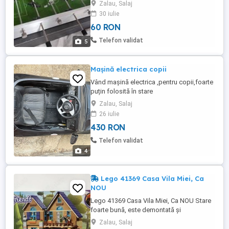
si 2 bile (mingi), dimensiune 21 cm
Zalau, Salaj
lungime x 12 cm latime. Prefer ridicare
30 iulie
personala. Trimit prin curier sau posta
60 RON
romana numai cu plata produs in avans,
(transfer bancar). Nu trimit cu ramburs.
Telefon validat
5
Taxele transport ...
Mașină electrica copii
Vând mașină electrica ,pentru copii,foarte
puțin folosită în stare
impecabila,funcțională,marca
Zalau, Salaj
Mercedes,neagra.lumini,muzica.Intra in ea
26 iulie
si 2 copii (depinde de vârstă) deoarece
430 RON
este spațioasă. Pret 430 ron
Telefon validat
4
Lego 41369 Casa Vila Miei, Ca
NOU
Lego 41369 Casa Vila Miei, Ca NOU Stare
foarte bună, este demontată și
inventariată cu toate piesele originale!
Zalau, Salaj
Inclusiv cutie si instrucțiuni de montaj!