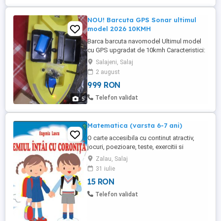
NOU! Barcuta GPS Sonar ultimul
model 2026 10KMH
Barca barcuta navomodel Ultimul model
cu GPS upgradat de 10kmh Caracteristici:
Funcția GPS ajută la setarea a 40
Salajeni, Salaj
(PATRUZECI) de puncte de poziționare
2 august
arbitrare, iar barca poate fi înainte și înapoi
999 RON
pe baza punctului pe care l-ați setat. Când
întâmpinați pierderea semnalului sau
Telefon validat
5
baterie descărcată, barca ...
Matematica (varsta 6-7 ani)
O carte accesibila cu continut atractiv,
jocuri, poezioare, teste, exercitii si
probleme. Se poate cumpara si in format
Zalau, Salaj
digital de la adresa https://ebooks.gil.ro
31 iulie
Multumim!
15 RON
Telefon validat