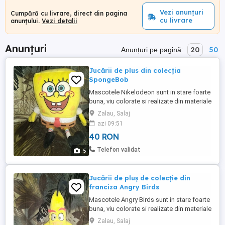
Vezi anunțuri
Cumpără cu livrare, direct din pagina
cu livrare
anunțului.
Vezi detalii
Anunțuri
20
50
Anunțuri pe pagină:
Jucării de plus din colecția
SpongeBob
Mascotele Nikelodeon sunt in stare foarte
buna, viu colorate si realizate din materiale
moi, placute la atingere. Stare produse:
Zalau, Salaj
Foarte buna (curate, fara defecte).
azi 09:51
Material: Plus moale, antialergic, avand
40 RON
detalii brodate (siguranta sporita pentru
cei mici). Pret: 40 Lei bucata
Telefon validat
5
Jucării de pluș de colecție din
franciza Angry Birds
Mascotele Angry Birds sunt in stare foarte
buna, viu colorate si realizate din materiale
moi, placute la atingere. Stare produse:
Zalau, Salaj