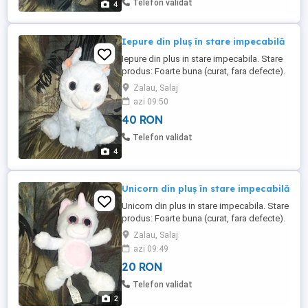
Telefon validat
4
Iepure din pluş în stare impecabilă
Iepure din plus in stare impecabila. Stare
produs: Foarte buna (curat, fara defecte).
Material: Plus moale, antialergic, avand
Zalau, Salaj
detalii brodate (siguranta sporita pentru
azi 09:50
cei mici).
40 RON
Telefon validat
4
Unicorn din pluş în stare impecabilă
Unicorn din plus in stare impecabila. Stare
produs: Foarte buna (curat, fara defecte).
Material: Plus moale, antialergic, avand
Zalau, Salaj
detalii brodate (siguranta sporita pentru
azi 09:49
cei mici).
20 RON
Telefon validat
2