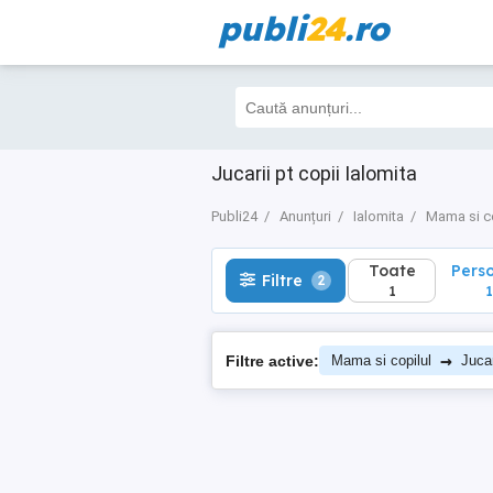
publi
24
.ro
Toate
Perso
Filtre
2
1
1
Jucarii pt copii Ialomita
Publi24
Anunțuri
Ialomita
Mama si co
Toate
Pers
Filtre
2
1
1
→
Filtre active:
Mama si copilul
Jucar