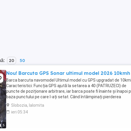
nă:
20
50
Nou! Barcuta GPS Sonar ultimul model 2026 10kmh
Barca barcuta navomodel Ultimul model cu GPS upgradat de 10km
Caracteristici: Funcția GPS ajută la setarea a 40 (PATRUZECI) de
puncte de poziționare arbitrare, iar barca poate fi înainte și înapoi 
baza punctului pe care l-ați setat. Când întâmpinați pierderea
semnalului sau baterie descărcată, barca ...
Slobozia, Ialomita
ieri 05:34
5