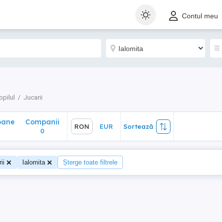
ane
Companii
RON
EUR
Sortează
Contul meu
0
pilul
Jucarii
oane
Companii
RON
EUR
Sortează
0
ii
Ialomita
Șterge toate filtrele