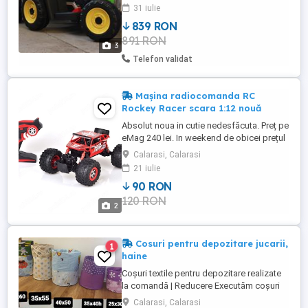
sau Telecomanda Music player cu port
31 iulie
USB, Bluetooth, conexiune jack MP3
839 RON
Funcția de control al sunetului Efecte
891 RON
luminoase Indicator nivel baterie Curea de
3
siguranta Produsul ...
Telefon validat
Mașina radiocomanda RC
Rockey Racer scara 1:12 nouă
Absolut noua in cutie nedesfăcuta. Preț pe
eMag 240 lei. In weekend de obicei prețul
transport prin OLX este 5 lei deci daca
Calarasi, Calarasi
comandați atunci prețul este destul de
21 iulie
bun. Un cadou care cu siguranță va
90 RON
bucura copilul.
120 RON
2
Cosuri pentru depozitare jucarii,
1
haine
Coșuri textile pentru depozitare realizate
la comandă | Reducere Executăm coșuri
textile pentru depozitare, practice și
Calarasi, Calarasi