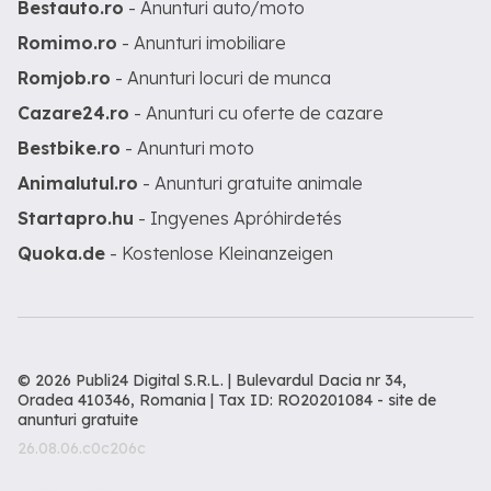
Bestauto.ro
- Anunturi auto/moto
Romimo.ro
- Anunturi imobiliare
Romjob.ro
- Anunturi locuri de munca
Cazare24.ro
- Anunturi cu oferte de cazare
Bestbike.ro
- Anunturi moto
Animalutul.ro
- Anunturi gratuite animale
Startapro.hu
- Ingyenes Apróhirdetés
Quoka.de
- Kostenlose Kleinanzeigen
© 2026 Publi24 Digital S.R.L. | Bulevardul Dacia nr 34,
Oradea 410346, Romania | Tax ID: RO20201084 -
site de
anunturi gratuite
26.08.06.c0c206c