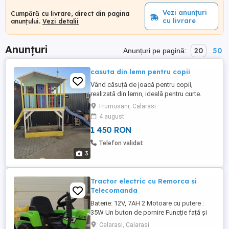
Vezi anunțuri
Cumpără cu livrare, direct din pagina
cu livrare
anunțului.
Vezi detalii
Anunțuri
20
50
Anunțuri pe pagină:
casuta din lemn pentru copii
Vând căsuță de joacă pentru copii,
realizată din lemn, ideală pentru curte.
Este amplasată pe structură înălțată și
Frumusani, Calarasi
este prevăzută cu tobogan, scară de
4 august
acces și spațiu de joacă dedesubt.
1 450 RON
Căsuța este colorată și perfectă pentru
joacă în aer liber. Construcție din lemn
Telefon validat
Tobogan inclus Spațiu ...
3
Tractor electric cu Remorca si
Telecomanda
Baterie: 12V, 7AH 2 Motoare cu putere :
35W Un buton de pornire Funcție față și
spate Control prin pedala de acceleratie
Calarasi, Calarasi