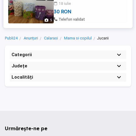
decorative, ideale pentru: - jucării - haine
18 iulie
copii bebe - organizare dulapuri - produse
30 RON
cosmetice sau accesorii - decor cameră
copil La comandă, orice 2 modele
Telefon validat
5
disponibile ...
Publi24
Anunțuri
Calarasi
Mama si copilul
Jucarii
Categorii
Județe
Localități
Urmărește-ne pe