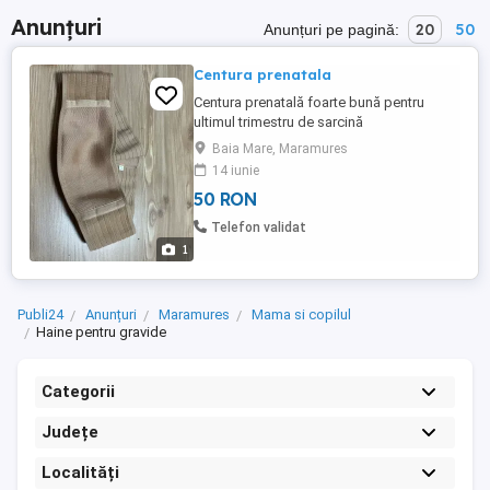
Anunțuri
20
50
Anunțuri pe pagină:
Centura prenatala
Centura prenatală foarte bună pentru
ultimul trimestru de sarcină
Baia Mare, Maramures
14 iunie
50 RON
Telefon validat
1
Publi24
Anunțuri
Maramures
Mama si copilul
Haine pentru gravide
Categorii
Județe
Localități