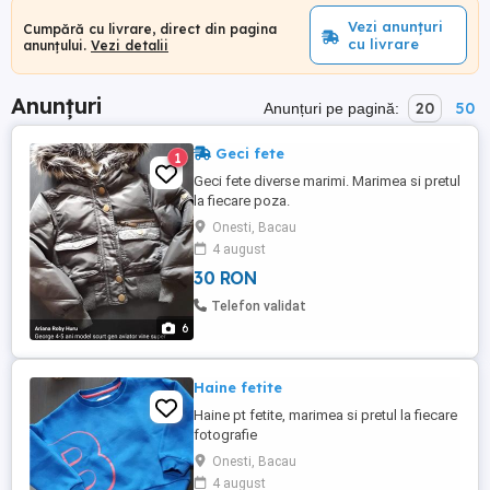
Vezi anunțuri
Cumpără cu livrare, direct din pagina
cu livrare
anunțului.
Vezi detalii
Anunțuri
20
50
Anunțuri pe pagină:
Geci fete
1
Geci fete diverse marimi. Marimea si pretul
la fiecare poza.
Onesti, Bacau
4 august
30 RON
Telefon validat
6
Haine fetite
Haine pt fetite, marimea si pretul la fiecare
fotografie
Onesti, Bacau
4 august