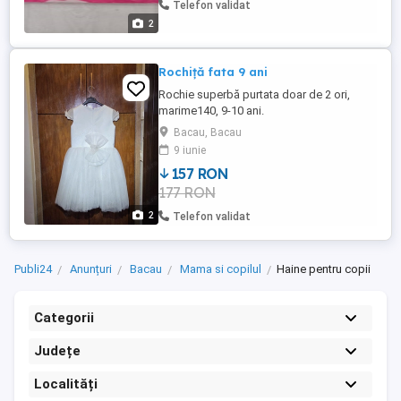
Telefon validat
2
Rochiță fata 9 ani
Rochie superbă purtata doar de 2 ori,
marime140, 9-10 ani.
Bacau, Bacau
9 iunie
157 RON
177 RON
2
Telefon validat
Publi24
Anunțuri
Bacau
Mama si copilul
Haine pentru copii
Categorii
Județe
Localități