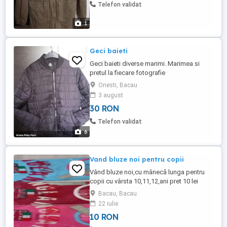
Telefon validat
1
Geci baieti
Geci baieti diverse marimi. Marimea si
pretul la fiecare fotografie
Onesti, Bacau
3 august
30 RON
Telefon validat
6
Vand bluze noi pentru copii
Vând bluze noi,cu mânecă lunga pentru
copii cu vârsta 10,11,12,ani pret 10 lei
bucata.
Bacau, Bacau
22 iulie
10 RON