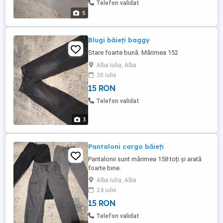
Telefon validat
5
Blugi băieți baggy
Stare foarte bună. Mărimea 152
Alba Iulia, Alba
30 iulie
15 RON
Telefon validat
3
Pantaloni cargo băieți
Pantalonii sunt mărimea 158 toți și arată
foarte bine.
Alba Iulia, Alba
24 iulie
15 RON
Telefon validat