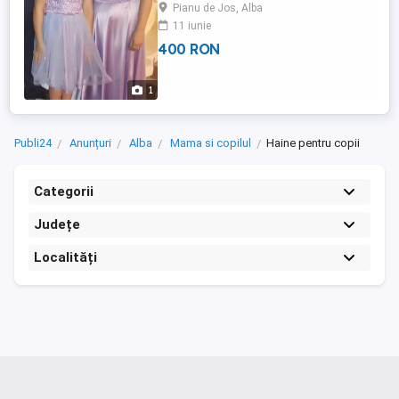
multe detalii la telefon!
Pianu de Jos, Alba
11 iunie
400 RON
1
Publi24
Anunțuri
Alba
Mama si copilul
Haine pentru copii
Categorii
Județe
Localități