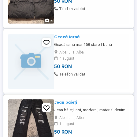
50 RON
Telefon validat
2
Geacă iarnă
Geacă iarnă mar 158 stare f bună
Alba Iulia, Alba
4 august
50 RON
Telefon validat
Jean băieți
Jean băieți, noi, moderni, material denim
Alba Iulia, Alba
1 august
50 RON