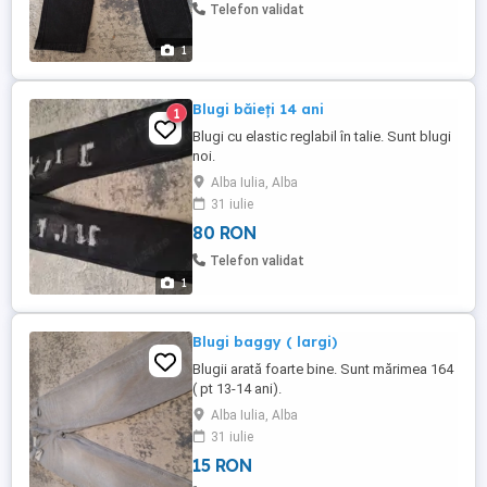
Telefon validat
1
Blugi băieți 14 ani
1
Blugi cu elastic reglabil în talie. Sunt blugi
noi.
Alba Iulia, Alba
31 iulie
80 RON
Telefon validat
1
Blugi baggy ( largi)
Blugii arată foarte bine. Sunt mărimea 164
( pt 13-14 ani).
Alba Iulia, Alba
31 iulie
15 RON