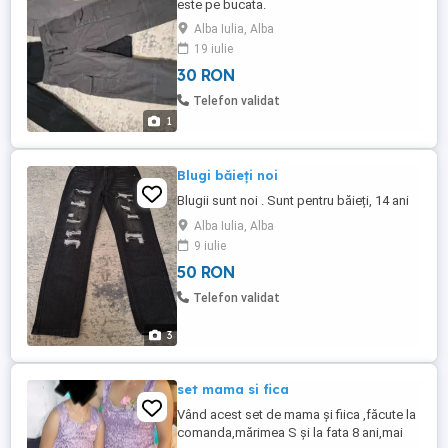
este pe bucata.
Alba Iulia, Alba
19 iulie
30 RON
Telefon validat
1
Blugi băieți noi
Blugii sunt noi . Sunt pentru băieți, 14 ani
Alba Iulia, Alba
9 iulie
50 RON
Telefon validat
3
set mama si fica
Vând acest set de mama și fiica ,făcute la
comanda,mărimea S și la fata 8 ani,mai