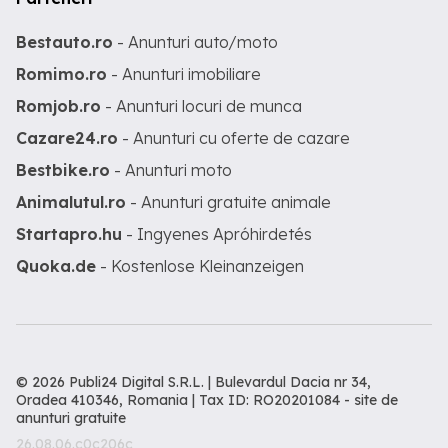
Bestauto.ro
- Anunturi auto/moto
Romimo.ro
- Anunturi imobiliare
Romjob.ro
- Anunturi locuri de munca
Cazare24.ro
- Anunturi cu oferte de cazare
Bestbike.ro
- Anunturi moto
Animalutul.ro
- Anunturi gratuite animale
Startapro.hu
- Ingyenes Apróhirdetés
Quoka.de
- Kostenlose Kleinanzeigen
© 2026 Publi24 Digital S.R.L. | Bulevardul Dacia nr 34,
Oradea 410346, Romania | Tax ID: RO20201084 -
site de
anunturi gratuite
26.08.06.c0c206c