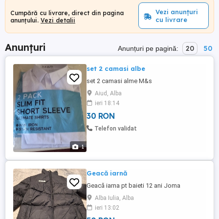
Vezi anunțuri
Cumpără cu livrare, direct din pagina
cu livrare
anunțului.
Vezi detalii
Anunțuri
20
50
Anunțuri pe pagină:
set 2 camasi albe
set 2 camasi alme M&s
Aiud, Alba
ieri 18:14
30 RON
Telefon validat
1
Geacă iarnă
Geacă iarna pt baieti 12 ani Joma
Alba Iulia, Alba
ieri 13:02