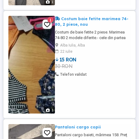
1
Costum baie fetite marimea 74-
1
80, 2 piese, nou
Costum de baie fetite 2 piese. Marimea
74-80 2 modele diferite.- cele din partea
de sus a pozei Noi cu etichete
Alba Iulia, Alba
22 iulie
15 RON
30 RON
Telefon validat
1
Pantaloni cargo copii
Pantaloni cargo baieti, mărimea 158. Preț