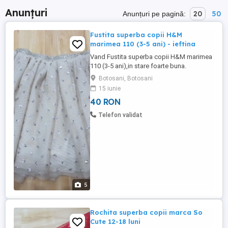
Anunțuri
20
50
Anunțuri pe pagină:
Fustita superba copii H&M
marimea 110 (3-5 ani) - ieftina
Vand Fustita superba copii H&M marimea
110 (3-5 ani),in stare foarte buna.
Botosani, Botosani
15 iunie
40 RON
Telefon validat
5
Rochita superba copii marca So
Cute 12-18 luni