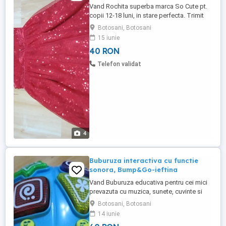
Vand Rochita superba marca So Cute pt.
copii 12-18 luni, in stare perfecta. Trimit
oriunde in tara
Botosani, Botosani
15 iunie
40 RON
Telefon validat
4
Buburuza interactiva cu functie
sonora, Bump&Go-ieftina
Vand Buburuza educativa pentru cei mici
prevazuta cu muzica, sunete, cuvinte si
forme colorate. ce contribuie la
Botosani, Botosani
dezvoltarea perceptiei copilului
14 iunie
dumneavoastra, a capacitatii lui de a