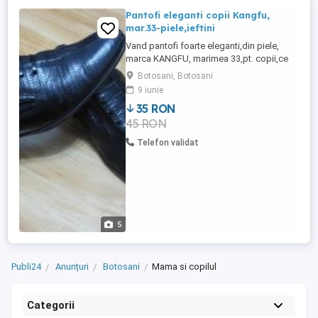
Pantofi eleganti copii Kangfu,
mar.33-piele,ieftini
Vand pantofi foarte eleganti,din piele,
marca KANGFU, marimea 33,pt. copii,ce
pot fii purtati la scoala sau la diverse
Botosani, Botosani
ocazii.
9 iunie
35 RON
45 RON
Telefon validat
5
Publi24
Anunțuri
Botosani
Mama si copilul
Categorii