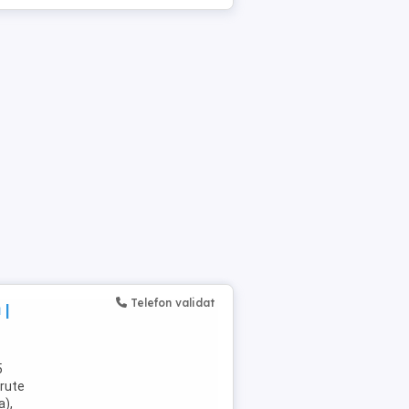
Telefon validat
 |
5
 rute
a),