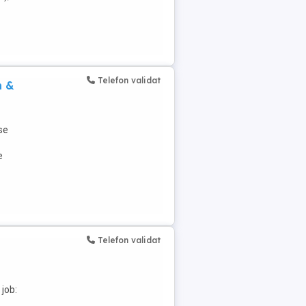
Telefon validat
n &
se
e
Telefon validat
 job: