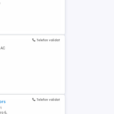
e
Telefon validat
u AC
Telefon validat
ors
i
ro 6,