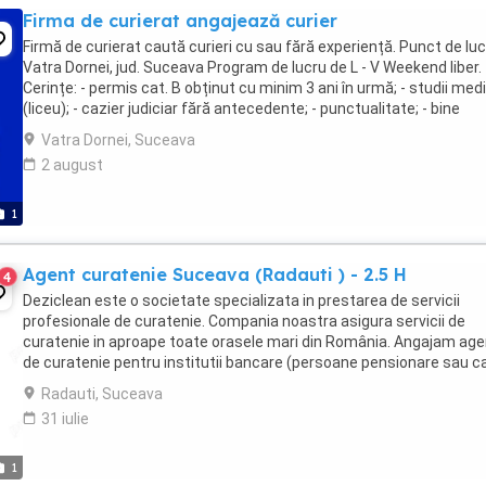
Firma de curierat angajează curier
Firmă de curierat caută curieri cu sau fără experiență. Punct de luc
Vatra Dornei, jud. Suceava Program de lucru de L - V Weekend liber.
Cerințe: - permis cat. B obținut cu minim 3 ani în urmă; - studii medi
(liceu); - cazier judiciar fără antecedente; - punctualitate; - bine
organizat; - ...
Vatra Dornei, Suceava
2 august
1
Agent curatenie Suceava (Radauti ) - 2.5 H
4
Deziclean este o societate specializata in prestarea de servicii
profesionale de curatenie. Compania noastra asigura servicii de
curatenie in aproape toate orasele mari din România. Angajam age
de curatenie pentru institutii bancare (persoane pensionare sau c
mai lucreaza in alta parte). Program ...
Radauti, Suceava
31 iulie
1