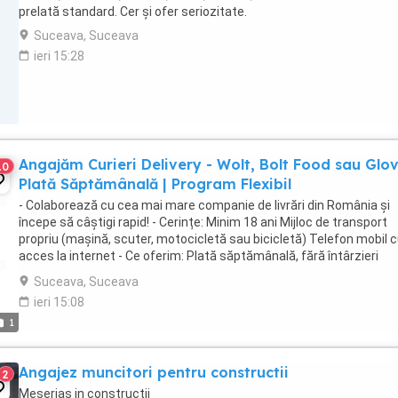
prelată standard. Cer și ofer seriozitate.
Suceava, Suceava
ieri 15:28
Angajăm Curieri Delivery - Wolt, Bolt Food sau Glov
10
Plată Săptămânală | Program Flexibil
- Colaborează cu cea mai mare companie de livrări din România și
începe să câștigi rapid! - Cerințe: Minim 18 ani Mijloc de transport
propriu (mașină, scuter, motocicletă sau bicicletă) Telefon mobil 
acces la internet - Ce oferim: Plată săptămânală, fără întârzieri
Bonusuri atractive ...
Suceava, Suceava
ieri 15:08
1
Angajez muncitori pentru constructii
2
Meserias in constructii