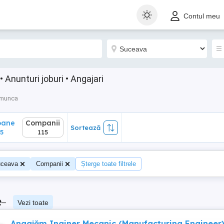
ane
Companii
Sortează
Contul meu
115
Anunturi joburi • Angajari
 munca
oane
Companii
Sortează
5
115
ceava
Companii
Șterge toate filtrele
e
–
Vezi toate
Angajăm Inginer Mecanic (Manufacturing Engineer