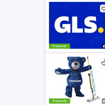
Promovat
Promovat