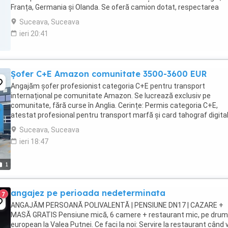
Franța, Germania și Olanda. Se oferă camion dotat, respectarea
timpilor de condus și pauză. Cerințe: Permis ...
Suceava, Suceava
ieri 20:41
Șofer C+E Amazon comunitate 3500-3600 EUR
Angajăm șofer profesionist categoria C+E pentru transport
internațional pe comunitate Amazon. Se lucrează exclusiv pe
comunitate, fără curse în Anglia. Cerințe: Permis categoria C+E,
atestat profesional pentru transport marfă și card tahograf digital
experiență obligatorie în transport internațional, ...
Suceava, Suceava
ieri 18:47
1
angajez pe perioada nedeterminata
7
ANGAJĂM PERSOANĂ POLIVALENTĂ | PENSIUNE DN17 | CAZARE +
MASĂ GRATIS Pensiune mică, 6 camere + restaurant mic, pe drum
european la Valea Putnei. Ce faci la noi: Servire la restaurant când 