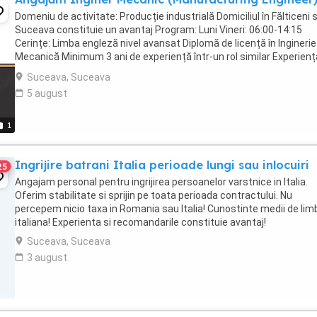
Domeniu de activitate: Producție industrială Domiciliul în Fălticeni 
Suceava constituie un avantaj Program: Luni Vineri: 06:00-14:15
Cerințe: Limba engleză nivel avansat Diplomă de licență în Inginerie
Mecanică Minimum 3 ani de experiență într-un rol similar Experienț
documentație tehnică, ...
Suceava, Suceava
5 august
1
Ingrijire batrani Italia perioade lungi sau inlocuiri
25
Angajam personal pentru ingrijirea persoanelor varstnice in Italia.
Oferim stabilitate si sprijin pe toata perioada contractului. Nu
percepem nicio taxa in Romania sau Italia! Cunostinte medii de lim
italiana! Experienta si recomandarile constituie avantaj!
Suceava, Suceava
3 august