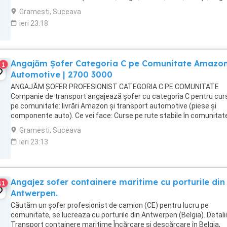
transport marfă cu bus prelată. Cerințe: ...
Gramesti, Suceava
ieri 23:18
Angajăm Șofer Categoria C pe Comunitate Amazo
1
Automotive | 2700 3000
ANGAJĂM ȘOFER PROFESIONIST CATEGORIA C PE COMUNITATE
Companie de transport angajează șofer cu categoria C pentru cur
pe comunitate: livrări Amazon și transport automotive (piese și
componente auto). Ce vei face: Curse pe rute stabile în comunitat
(Germania, Belgia, Olanda, Franța), livrări Amazon ...
Gramesti, Suceava
ieri 23:13
Angajez sofer containere maritime cu porturile din
11
Antwerpen.
Căutăm un șofer profesionist de camion (CE) pentru lucru pe
comunitate, se lucreaza cu porturile din Antwerpen (Belgia). Detalii
Transport containere maritime Încărcare și descărcare în Belgia,