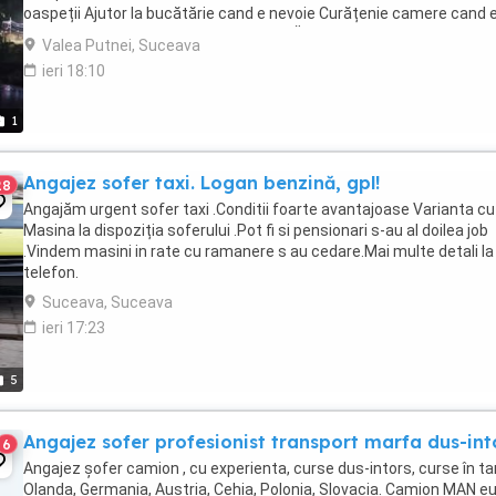
oaspeții Ajutor la bucătărie cand e nevoie Curățenie camere cand 
nevoie Ce îți dăm noi: Cazare GRATUITĂ ...
Valea Putnei, Suceava
ieri 18:10
1
Angajez sofer taxi. Logan benzină, gpl!
28
Angajăm urgent sofer taxi .Conditii foarte avantajoase Varianta c
Masina la dispoziția soferului .Pot fi si pensionari s-au al doilea job
.Vindem masini in rate cu ramanere s au cedare.Mai multe detali la
telefon.
Suceava, Suceava
ieri 17:23
5
Angajez sofer profesionist transport marfa dus-int
6
Angajez șofer camion , cu experienta, curse dus-intors, curse în tar
Olanda, Germania, Austria, Cehia, Polonia, Slovacia. Camion MAN eu