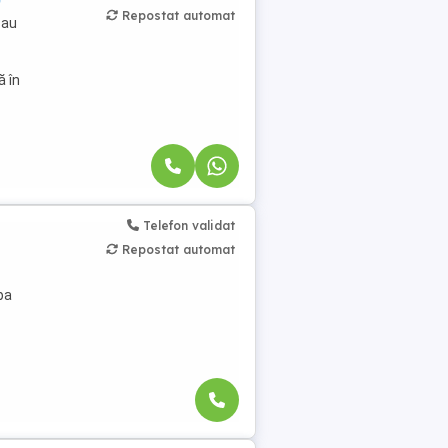
Repostat automat
sau
ă în
Telefon validat
Repostat automat
ba