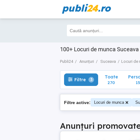
publi
24
.ro
Toate
Perso
Filtre
3
270
155
100+ Locuri de munca Suceava • 
Publi24
Anunțuri
Suceava
Locuri de
Toate
Pers
Filtre
3
270
15
Filtre active:
Locuri de munca
Su
Anunțuri promovat