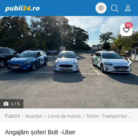
publi
24
.ro
55
1
/ 5
Publi24
Anunțuri
Locuri de munca
Soferi - Transporturi
Tr
Angajăm șoferi Bolt -Uber